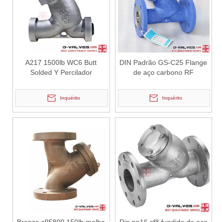
2026-06-29
A217 1500lb WC6 Butt
DIN Padrão GS-C25 Flange
Diferença de material da válvula de gaveta criogênica LCB vs WCB | Guia técnico da válvula de gaveta criogênica de haste estendida de 12 polegadas 300LB
Solded Y Percilador
de aço carbono RF
J-VALVES fabrica válvulas de gaveta criogênicas de haste estendid
Inquérito
Inquérito