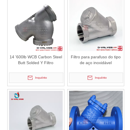
14 '600lb WCB Carbon Steel
Filtro para parafuso do tipo
Butt Solded Y Filtro
de aço inoxidável
Inquérito
Inquérito
2026-06-26
18'~30' Guia de seleção de válvula de retenção oscilante Classe 150 | Solução técnica de aço carbono WCB de J-VALVES
Como selecionar a válvula de retenção oscilante 150LB de 18-30 po