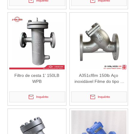
Inquérito
Inquérito
2026-06-30
Introdução à válvula macho de aço duplex UB6 | Válvula macho resistente à corrosão ANSI de 6 polegadas e 150LB de J-VALVES
J-VALVES fabrica válvulas macho de aço duplex 150LB UB6 de 6 poleg
Filtro de cesta 1' 150LB
A351cf8m 150lb Aço
WPB
inoxidável Filme do tipo Y
Tipo
Inquérito
Inquérito