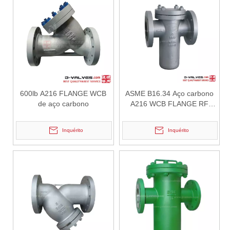
Vantagens das válvulas borboleta Lug Wafer versus válvulas borboleta Wafer convencionais | J-VALVES Casos de aplicação de engenharia de válvula borboleta de grande diâmetro 16' 150LB WCB
J-VALVES fabricante de válvula borboleta wafer lug, válvula borbo
600lb A216 FLANGE WCB
ASME B16.34 Aço carbono
de aço carbono
A216 WCB FLANGE RF
BASHET FILTER
Inquérito
Inquérito
2026-06-30
Como os filtros tipo Y protegem bombas e válvulas em sistemas de dutos
Em sistemas de tubulações industriais, a proteção de equipamentos 