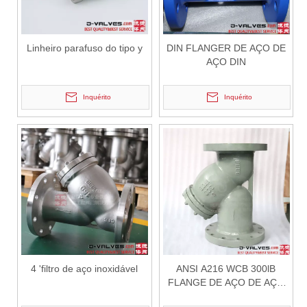
Linheiro parafuso do tipo y
DIN FLANGER DE AÇO DE
AÇO DIN
Inquérito
Inquérito
2026-06-26
J-VALVES Filtro tipo Y de 300LB WCB de alto desempenho para sistemas de proteção de dutos industriais
Em sistemas de tubulações industriais, proteger equipamentos crític
4 'filtro de aço inoxidável
ANSI A216 WCB 300lB
FLANGE DE AÇO DE AÇO
DE