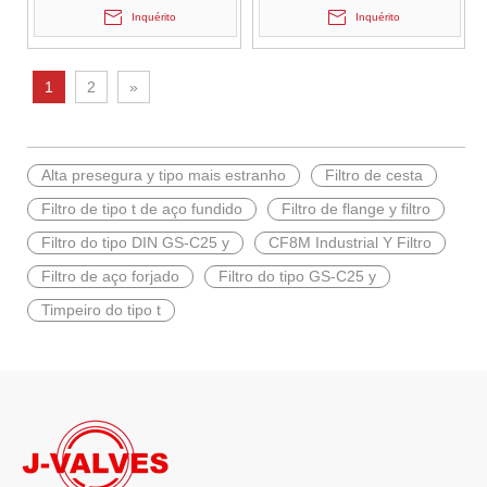
Inquérito
Inquérito
1
2
»
2026-06-25
Alta presegura y tipo mais estranho
Filtro de cesta
Processo completo de fabricação de válvulas esfera montadas em munhão J-VALVES | Procedimentos rigorosos de usinagem para válvulas esfera de alta pressão com vazamento zero
Filtro de tipo t de aço fundido
Filtro de flange y filtro
Válvulas de esfera montadas em munhão usinadas com precisão da 
Filtro do tipo DIN GS-C25 y
CF8M Industrial Y Filtro
Filtro de aço forjado
Filtro do tipo GS-C25 y
Timpeiro do tipo t