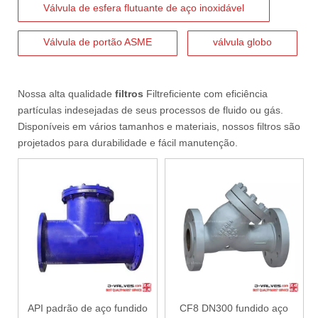
Válvula de esfera flutuante de aço inoxidável
Válvula de portão ASME
válvula globo
2026-07-02
Nossa alta qualidade
filtros
Filtreficiente com eficiência
J-VALVES Válvula borboleta com flange tripla excêntrica DN2800 PN10 WCB: vantagens, guia de seleção e casos de projetos de sucesso
partículas indesejadas de seus processos de fluido ou gás.
J-VALVES fornece válvulas borboleta de flange excêntrica tripla 
Disponíveis em vários tamanhos e materiais, nossos filtros são
projetados para durabilidade e fácil manutenção.
API padrão de aço fundido
CF8 DN300 fundido aço