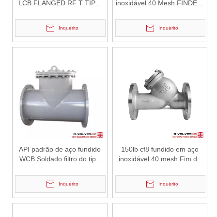
LCB FLANGED RF T TIPO
inoxidável 40 Mesh FINDE Y
DE TIPO
TIPO DE TIPO DE TIPO
2026-07-01
Inquérito
Inquérito
Por que os sistemas marítimos confiam nas válvulas gaveta C95800
Os sistemas de engenharia naval operam em alguns dos ambientes m
API padrão de aço fundido
150lb cf8 fundido em aço
WCB Soldado filtro do tipo
inoxidável 40 mesh Fim do
RF t flangeado
tipo y filtro do tipo
Inquérito
Inquérito
2026-07-01