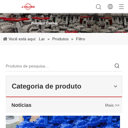
Você está aqui:
Lar
»
Produtos
»
Filtro
2026-06-22
Como selecionar a válvula esférica de alta pressão e alta temperatura F321? Guia de estrutura de válvula de esfera de alta temperatura classe 600 de 6'
J-VALVES fabrica válvula de esfera de alta temperatura em aço forj
Categoria de produto
Notícias
Mais >>