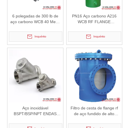
6 polegadas de 300 lb de
PN16 Aço carbono A216
aço carbono WCB 40 Mesh
WCB RF FLANGE
Fim -Tipo Y Percilador
BASHETER
Inquérito
Inquérito
2026-06-29
Válvula borboleta excêntrica tripla: vantagens de engenharia e força de fabricação J-VALVES em sistemas de controle de fluxo de alto desempenho
IntroduçãoEm modernos sistemas de tubulações industriais, o desem
Aço inoxidável
Filtro de cesta de flange rf
BSPT/BSP/NPT ENDAS
de aço fundido de alto
PARTIMENTES Y Linheiro
tepeture