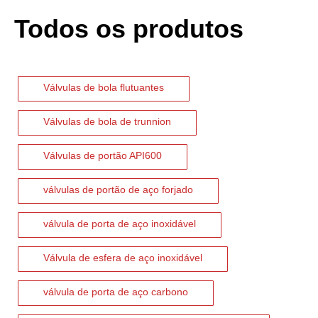
Todos os produtos
2026-07-02
Válvula de retenção de elevação: projeto de engenharia e aplicação industrial em sistemas de dutos de alta pressão
Em sistemas de tubulações industriais, evitar o fluxo reverso é es
Válvulas de bola flutuantes
Válvulas de bola de trunnion
Válvulas de portão API600
válvulas de portão de aço forjado
válvula de porta de aço inoxidável
Válvula de esfera de aço inoxidável
válvula de porta de aço carbono