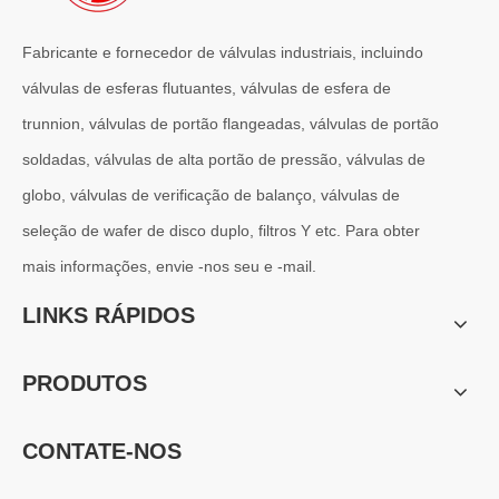
Fabricante e fornecedor de válvulas industriais, incluindo
válvulas de esferas flutuantes, válvulas de esfera de
2026-06-25
trunnion, válvulas de portão flangeadas, válvulas de portão
Válvula gaveta C95800 Níquel Alumínio Bronze: Projeto Técnico, Desempenho e Aplicações Industriais
Na engenharia naval, plataformas offshore e ambientes industriai
soldadas, válvulas de alta portão de pressão, válvulas de
globo, válvulas de verificação de balanço, válvulas de
seleção de wafer de disco duplo, filtros Y etc. Para obter
mais informações, envie -nos seu e -mail.
LINKS RÁPIDOS
PRODUTOS
CONTATE-NOS