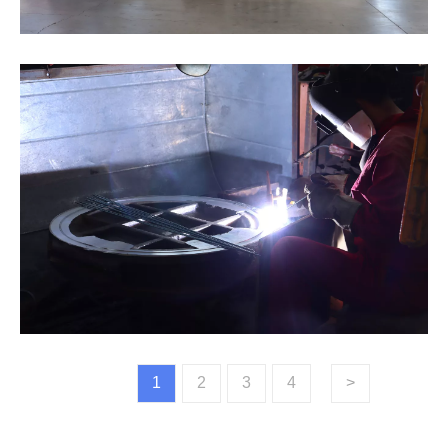
1
2
3
4
>