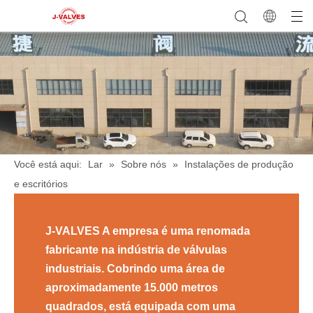
Você está aqui:
Lar
»
Sobre nós
»
Instalações de produção
e escritórios
J-VALVES A empresa é uma renomada
fabricante na indústria de válvulas
industriais. Cobrindo uma área de
aproximadamente 15.000 metros
quadrados, está equipada com uma