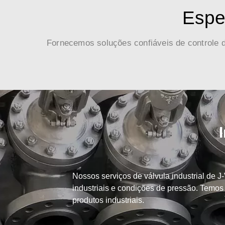
Espec
Fornecemos soluções confiáveis ​​de controle d
Nossos serviços de válvula industrial de
industriais e condições de pressão. Temos a
produtos industriais.
v