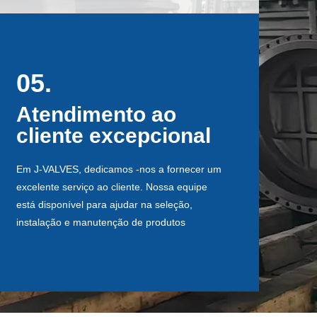
05.
05.
Atendimento ao
Atendimento ao
cliente excepcional
cliente excepcional
Em J-VALVES, dedicamos -nos a fornecer um
Em J-VALVES, dedicamos -nos a fornecer um
excelente serviço ao cliente. Nossa equipe
excelente serviço ao cliente. Nossa equipe
está disponível para ajudar na seleção,
está disponível para ajudar na seleção,
instalação e manutenção de produtos
instalação e manutenção de produtos