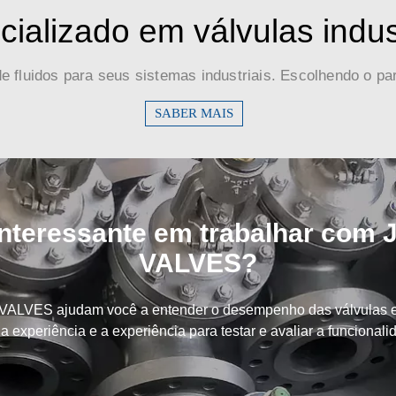
ializado em válvulas indus
e fluidos para seus sistemas industriais. Escolhendo o par
SABER MAIS
Interessante em trabalhar com J
VALVES?
 J-VALVES ajudam você a entender o desempenho das válvulas e
 experiência e a experiência para testar e avaliar a funcionali
erificação.
assim por diante.