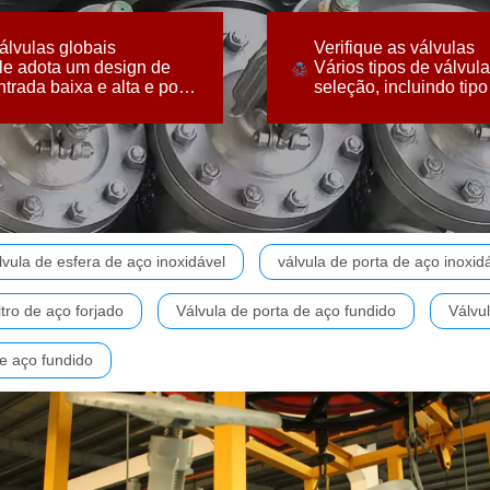
e uma válvula de
rosqueadas, soldadas
er projetada com a função
wafer, flangeadas,
álvulas globais
Verifique as válvulas
ntrada baixa e alta e pode
seleção, incluindo tipo
le adota um design de
Vários tipos de válvul
le adota um design de
Vários tipos de válvul
ntrada baixa e alta e pode
seleção, incluindo tipo
álvulas globais
Verifique as válvulas
er projetada com a função
wafer, flangeadas,
e uma válvula de
rosqueadas, soldadas
erificação.
assim por diante.
lvula de esfera de aço inoxidável
válvula de porta de aço inoxid
ltro de aço forjado
Válvula de porta de aço fundido
Válvul
de aço fundido