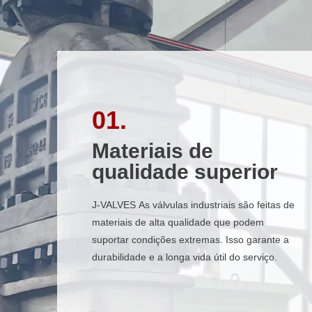
01.
01.
Materiais de
Materiais de
qualidade superior
qualidade superior
J-VALVES As válvulas industriais são feitas de
J-VALVES As válvulas industriais são feitas de
materiais de alta qualidade que podem
materiais de alta qualidade que podem
suportar condições extremas. Isso garante a
suportar condições extremas. Isso garante a
durabilidade e a longa vida útil do serviço.
durabilidade e a longa vida útil do serviço.