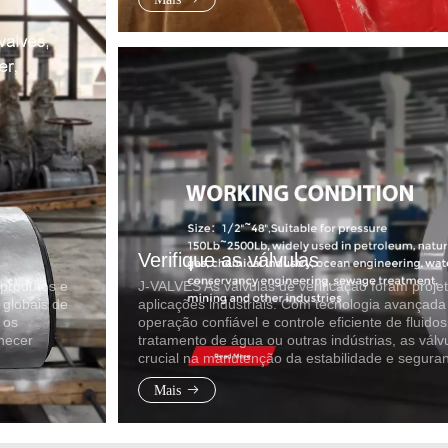
Verifique as válvulas
 produtos e
J-VALVES As válvulas de verificação foram proje
 globais de
aplicações industriais. Com tecnologia avançada 
 os
operação confiável e controle eficiente de fluid
rnecer
tratamento de água ou outras indústrias, as vá
crucial na manutenção da estabilidade e segura
Mais