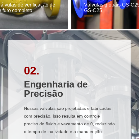
lvulas de verificação de
Válvulas globais GS-C2
 furo completo
GS-C25
02.
02.
Engenharia de
Engenharia de
Precisão
Precisão
Nossas válvulas são projetadas e fabricadas
Nossas válvulas são projetadas e fabricadas
com precisão. Isso resulta em controle
com precisão. Isso resulta em controle
preciso do fluido e vazamento de 0, reduzindo
preciso do fluido e vazamento de 0, reduzindo
o tempo de inatividade e a manutenção.
o tempo de inatividade e a manutenção.