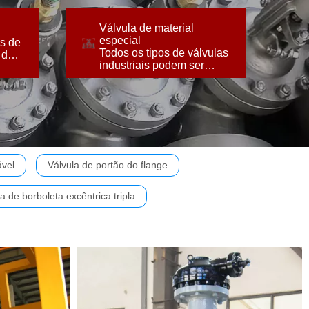
 e
fabricadas com materiais
industriais podem ser
Válvula de material
 de
Todos os tipos de válvulas
especial
as de
as de
especial
Todos os tipos de válvulas
 de
Válvula de material
industriais podem ser
fabricadas com materiais
 e
especiais.
ável
Válvula de portão do flange
a de borboleta excêntrica tripla