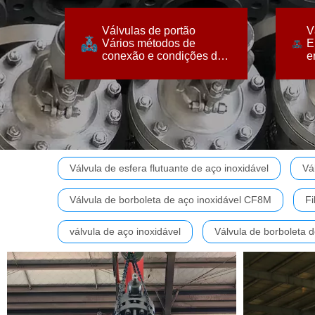
d
trabalho complexas.
s
Válvulas de portão
V
conexão e condições de
e
Vários métodos de
E
Vários métodos de
E
conexão e condições de
e
Válvulas de portão
V
trabalho complexas.
s
d
v
Válvula de esfera flutuante de aço inoxidável
Vá
Válvula de borboleta de aço inoxidável CF8M
Fi
válvula de aço inoxidável
Válvula de borboleta 