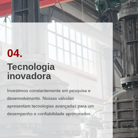
04.
04.
Tecnologia
Tecnologia
inovadora
inovadora
Investimos constantemente em pesquisa e
Investimos constantemente em pesquisa e
desenvolvimento. Nossas válvulas
desenvolvimento. Nossas válvulas
apresentam tecnologias avançadas para um
apresentam tecnologias avançadas para um
desempenho e confiabilidade aprimorados.
desempenho e confiabilidade aprimorados.