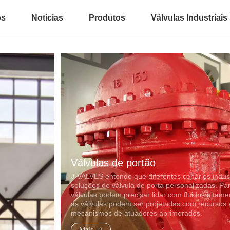
ós
Notícias
Produtos
Válvulas Industriais
Válvulas de portão
J-VALVES entende que diferentes cenários industr
soluções de válvula de porta personalizadas. Par
válvulas podem precisar lidar com fluidos altamen
as válvulas podem ser projetadas com recursos 
mecanismos de atuadores aprimorados.
Mais