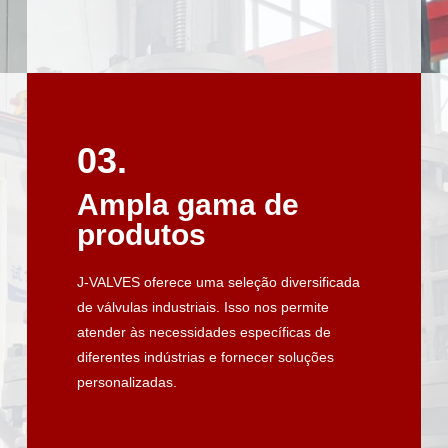
03.
03.
Ampla gama de
Ampla gama de
produtos
produtos
J-VALVES oferece uma seleção diversificada
J-VALVES oferece uma seleção diversificada
de válvulas industriais. Isso nos permite
de válvulas industriais. Isso nos permite
atender às necessidades específicas de
atender às necessidades específicas de
diferentes indústrias e fornecer soluções
diferentes indústrias e fornecer soluções
personalizadas.
personalizadas.