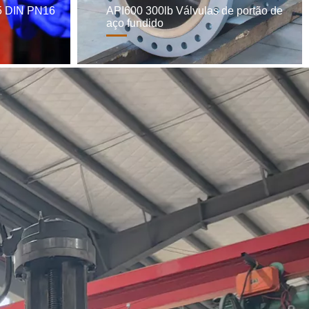
5 DIN PN16
API600 300lb Válvulas de portão de
aço fundido