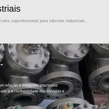
triais
ceiro suprofessional para válvulas industriais.
-
m relação a diferentes processos
dade e a confiabilidade das válvulas e
especiais.