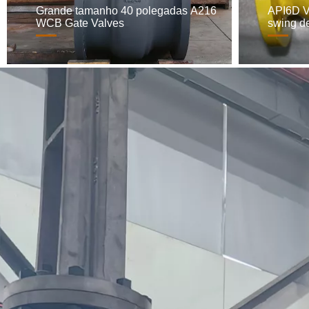
API6D Vá
Grande tamanho 40 polegadas A216
swing de
WCB Gate Valves