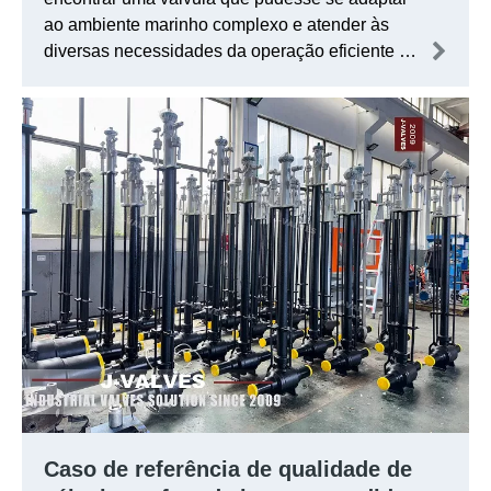
ao ambiente marinho complexo e atender às
diversas necessidades da operação eficiente do
navio. Naquela época, a válvula de borboleta
excêntrica do C95800 Triple Sub -Butterfly sob
J-VALVES se destacou com seu excelente
desempenho abrangente e venceu a oferta com
sucesso no concurso do projeto.
Caso de referência de qualidade de