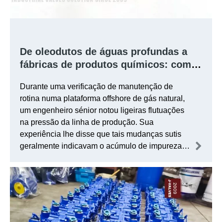
De oleodutos de águas profundas a
fábricas de produtos químicos: como
o filtro tipo Y de aço inoxidável J-
Durante uma verificação de manutenção de
VALVES de 1&frac12;' 800LB se torna
rotina numa plataforma offshore de gás natural,
a primeira linha de defesa mais
um engenheiro sénior notou ligeiras flutuações
confiável dos engenheiros
na pressão da linha de produção. Sua
experiência lhe disse que tais mudanças sutis
geralmente indicavam o acúmulo de impurezas,
e o filtro tipo Y – a primeira linha de proteção do
sistema – era a chave para determinar se todo o
dispositivo poderia operar de forma estável.