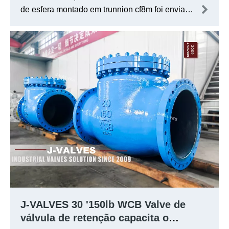
de esfera montado em trunnion cf8m foi enviado
com sucesso para o Canadá, ajudando a
promover os projetos industriais locais com
eficiência. Este caso também se tornou outro
modelo para J-VALVES para servir ao mercado
global.
J-VALVES 30 '150lb WCB Valve de
válvula de retenção capacita o