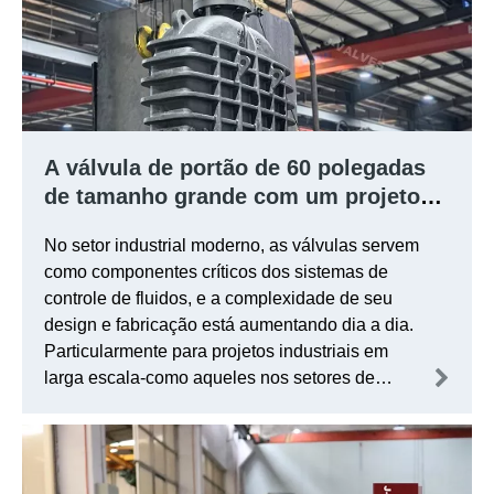
A válvula de portão de 60 polegadas
de tamanho grande com um projeto
de válvula de desvio foi entregue com
No setor industrial moderno, as válvulas servem
sucesso às indústrias pesadas da
como componentes críticos dos sistemas de
Mitsubishi.
controle de fluidos, e a complexidade de seu
design e fabricação está aumentando dia a dia.
Particularmente para projetos industriais em
larga escala-como aqueles nos setores de
engenharia de energia, química e marinha-
Extreme