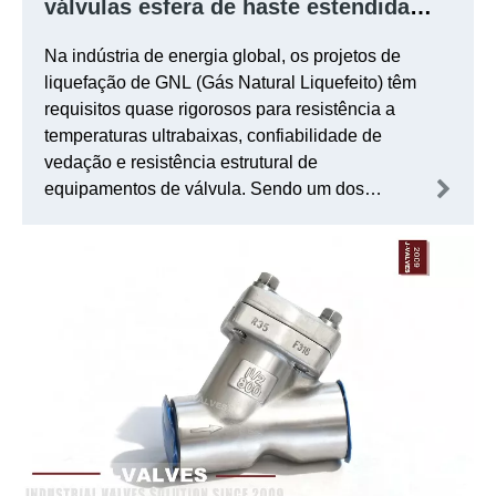
válvulas esfera de haste estendida
totalmente soldadas com atuador
Na indústria de energia global, os projetos de
elétrico de temperatura ultrabaixa em
liquefação de GNL (Gás Natural Liquefeito) têm
um projeto de liquefação de GNL de
requisitos quase rigorosos para resistência a
um determinado país
temperaturas ultrabaixas, confiabilidade de
vedação e resistência estrutural de
equipamentos de válvula. Sendo um dos
maiores exportadores mundiais de GNL, um
determinado país lançou um projecto de
expansão para uma fábrica de liquefacção de
GNL em grande escala.