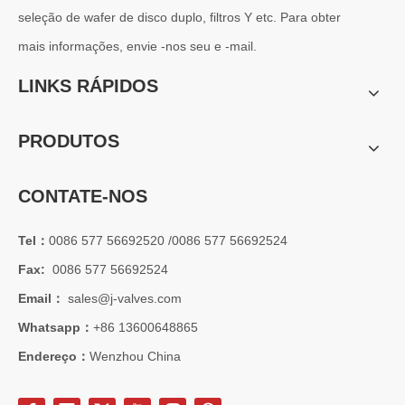
seleção de wafer de disco duplo, filtros Y etc. Para obter
mais informações, envie -nos seu e -mail.
LINKS RÁPIDOS
PRODUTOS
CONTATE-NOS
Tel：
0086 577 56692520 /0086 577 56692524
Fax:
0086 577 56692524
Email：
sales@j-valves.com
Whatsapp：
+86 13600648865
Endereço：
Wenzhou China