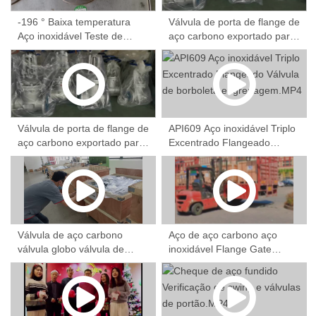
-196 ° Baixa temperatura
Válvula de porta de flange de
Aço inoxidável Teste de
aço carbono exportado para
pressão da válvula de porta
a Rússia.mp4
forjada.MP4
Válvula de porta de flange de
API609 Aço inoxidável Triplo
aço carbono exportado para
Excentrado Flangeado
a Rússia.mp4
Válvula de borboleta
engrenagem.MP4
Válvula de aço carbono
Aço de aço carbono aço
válvula globo válvula de
inoxidável Flange Gate
válvula de válvula de
Válvula entrega.MP4
retenção inspeção de
terceiros.mp4