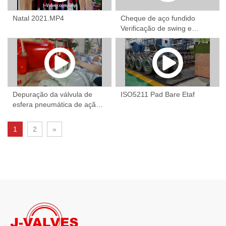
Natal 2021.MP4
Cheque de aço fundido
Verificação de swing e
válvulas de portão.MP4
Depuração da válvula de
ISO5211 Pad Bare Etaf
esfera pneumática de ação
dupla.mp4
1
2
»