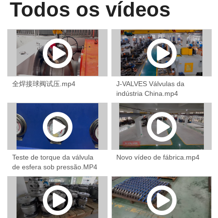
Todos os vídeos
全焊接球阀试压.mp4
J-VALVES Válvulas da
indústria China.mp4
Teste de torque da válvula
Novo vídeo de fábrica.mp4
de esfera sob pressão.MP4