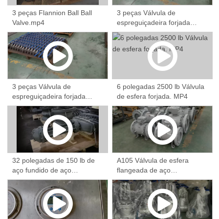
3 peças Flannion Ball Ball
3 peças Válvula de
Valve.mp4
espreguiçadeira forjada
800lb.mp4
3 peças Válvula de
6 polegadas 2500 lb Válvula
espreguiçadeira forjada
de esfera forjada. MP4
800lb.mp4
32 polegadas de 150 lb de
A105 Válvula de esfera
aço fundido de aço
flangeada de aço
flangeado engrenagem.mp4
forjada.MP4