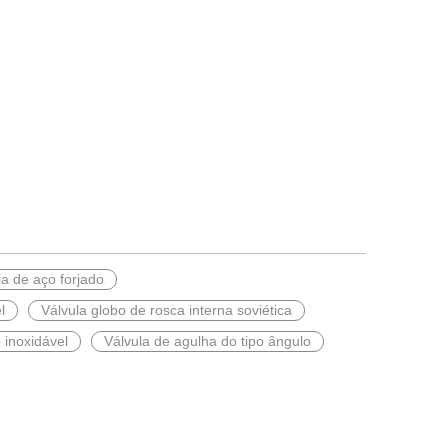
la de aço forjado
l
Válvula globo de rosca interna soviética
 inoxidável
Válvula de agulha do tipo ângulo
ento de dissipador de calor para usinas de energia, produtos químicos,