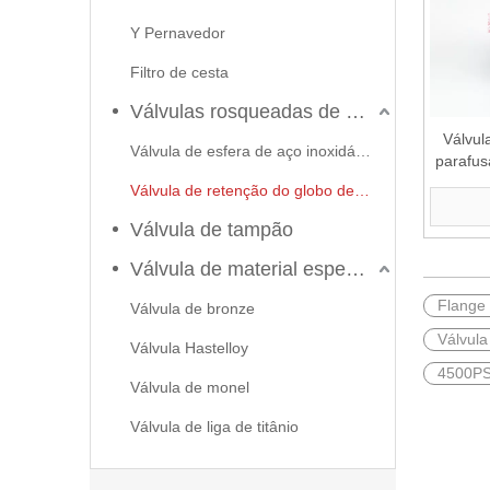
Y Pernavedor
Filtro de cesta
Válvulas rosqueadas de aço inoxidável
Válvul
Válvula de esfera de aço inoxidável
parafus
Válvula de retenção do globo de portão
Válvula de tampão
Válvula de material especial
Flange
Válvula de bronze
Válvula
Válvula Hastelloy
2026-06-22
4500PS
Como selecionar a válvula esférica de alta pressão e alta temperatura F321? Guia de estrutura de válvula de esfera de alta temperatura classe 600 de 6'
Válvula de monel
J-VALVES fabrica válvula de esfera de alta temperatura em
Válvula de liga de titânio