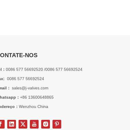
processos críticos. A válvula de retenção de elevação é um dos tipos 
ONTATE-NOS
el：
0086 577 56692520 /0086 577 56692524
ax:
0086 577 56692524
mail：
sales@j-valves.com
hatsapp：
+86 13600648865
ndereço：
Wenzhou China