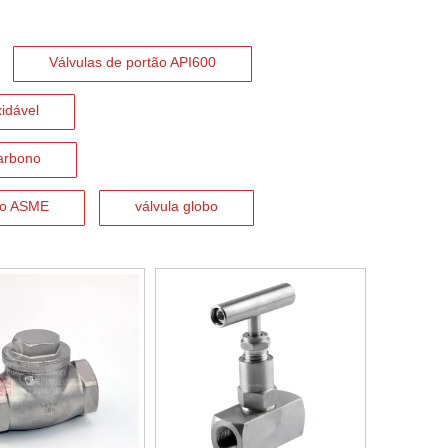
Válvulas de portão API600
xidável
carbono
tão ASME
válvula globo