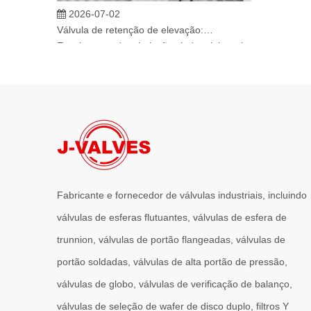
2026-07-02
Válvula de retenção de elevação: projeto de engenharia e aplicação industrial em sistemas de dutos de alta pressão
Em sistemas de tubulações industriais, evitar o fluxo rev
Fabricante e fornecedor de válvulas industriais, incluindo
válvulas de esferas flutuantes, válvulas de esfera de
trunnion, válvulas de portão flangeadas, válvulas de
portão soldadas, válvulas de alta portão de pressão,
válvulas de globo, válvulas de verificação de balanço,
válvulas de seleção de wafer de disco duplo, filtros Y