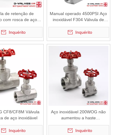
la de retenção de
Manual operado 4500PSI Aço
o com rosca de aço
inoxidável F304 Válvula de
inoxidável
agulha rosqueada fêmea
Inquérito
Inquérito
 CF8/CF8M Válvula
Aço inoxidável 200WOG não
ca de aço inoxidável
aumentou a haste
NPT/BSPP/BSPT válvula
Inquérito
Inquérito