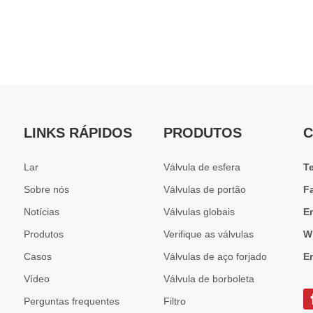
erso é essencial para proteger bombas, compressores e equipamentos de 
LINKS RÁPIDOS
PRODUTOS
C
Lar
Válvula de esfera
T
Sobre nós
Válvulas de portão
F
Notícias
Válvulas globais
E
Produtos
Verifique as válvulas
W
Casos
Válvulas de aço forjado
E
Vídeo
Válvula de borboleta
Perguntas frequentes
Filtro