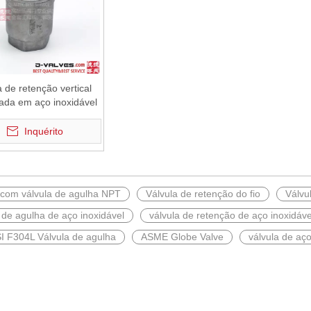
a de retenção vertical
ada em aço inoxidável
Inquérito
 com válvula de agulha NPT
Válvula de retenção do fio
Válvu
 de agulha de aço inoxidável
válvula de retenção de aço inoxidáve
I F304L Válvula de agulha
ASME Globe Valve
válvula de aço
 aço forjado F321 Classe 600 de 6 polegadas com estrutura de resfriam