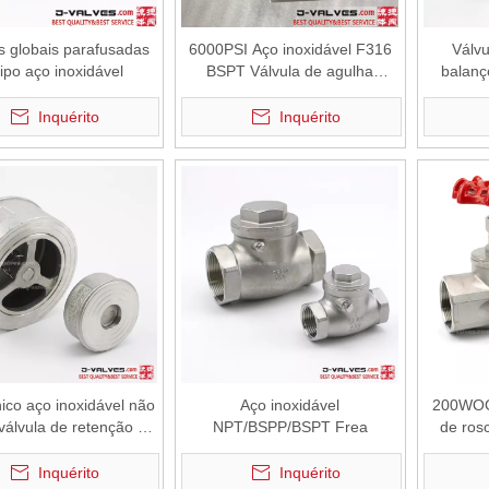
s globais parafusadas
6000PSI Aço inoxidável F316
Válvu
tipo aço inoxidável
BSPT Válvula de agulha
balanç
rosqueada feminina
Inquérito
Inquérito
ico aço inoxidável não
Aço inoxidável
200WOG
válvula de retenção da
NPT/BSPP/BSPT Frea
de ros
mola
Inquérito
Inquérito