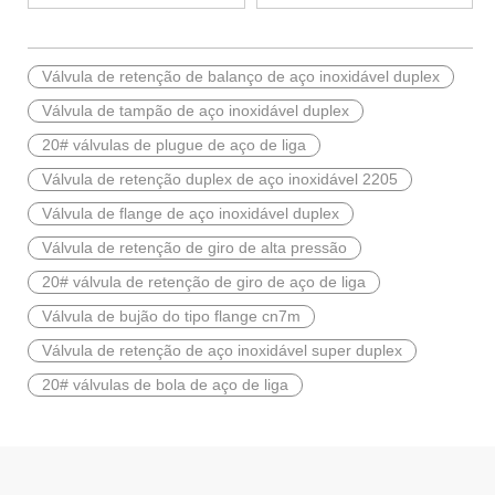
Válvula de retenção de balanço de aço inoxidável duplex
2026-07-01
Válvula de tampão de aço inoxidável duplex
Por que os sistemas marítimos confiam nas válvulas gaveta C95800
20# válvulas de plugue de aço de liga
Os sistemas de engenharia naval operam em alguns dos ambientes m
Válvula de retenção duplex de aço inoxidável 2205
Válvula de flange de aço inoxidável duplex
Válvula de retenção de giro de alta pressão
20# válvula de retenção de giro de aço de liga
Válvula de bujão do tipo flange cn7m
Válvula de retenção de aço inoxidável super duplex
20# válvulas de bola de aço de liga