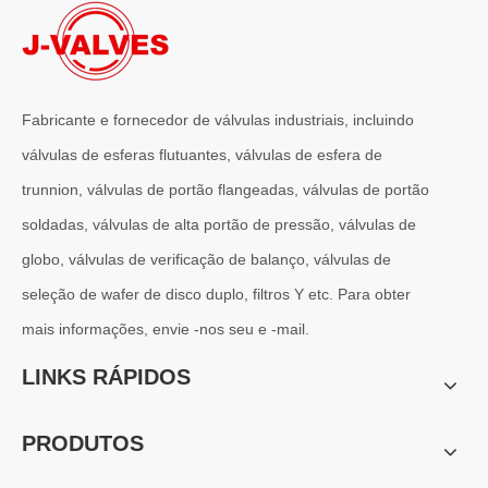
2026-07-01
Vantagens das válvulas borboleta Lug Wafer versus válvulas borboleta Wafer convencionais | J-VALVES Casos de aplicação de engenharia de válvula borboleta de grande diâmetro 16' 150LB WCB
J-VALVES fabricante de válvula borboleta wafer lug, válvula borbo
Fabricante e fornecedor de válvulas industriais, incluindo
válvulas de esferas flutuantes, válvulas de esfera de
trunnion, válvulas de portão flangeadas, válvulas de portão
soldadas, válvulas de alta portão de pressão, válvulas de
globo, válvulas de verificação de balanço, válvulas de
seleção de wafer de disco duplo, filtros Y etc. Para obter
mais informações, envie -nos seu e -mail.
LINKS RÁPIDOS
2026-06-30
PRODUTOS
Como os filtros tipo Y protegem bombas e válvulas em sistemas de dutos
Em sistemas de tubulações industriais, a proteção de equipamentos 