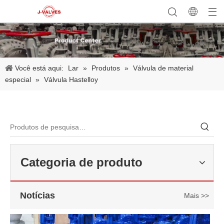
Você está aqui:
Lar
»
Produtos
»
Válvula de material
especial
»
Válvula Hastelloy
2026-06-22
Como selecionar a válvula esférica de alta pressão e alta temperatura F321? Guia de estrutura de válvula de esfera de alta temperatura classe 600 de 6'
J-VALVES fabrica válvula de esfera de alta temperatura em aço forj
Categoria de produto
Notícias
Mais >>