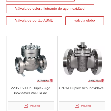
Válvula de esfera flutuante de aço inoxidável
Válvula de portão ASME
válvula globo
2026-07-02
J-VALVES Válvula borboleta com flange tripla excêntrica DN2800 PN10 WCB: vantagens, guia de seleção e casos de projetos de sucesso
J-VALVES fornece válvulas borboleta de flange excêntrica tripla 
2205 1500 lb Duplex Aço
CN7M Duplex Aço inoxidável
inoxidável Válvula de
retenção de alta pressão
Inquérito
Inquérito