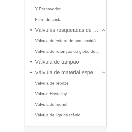
Y Pernavedor
Filtro de cesta
Válvulas rosqueadas de aço inoxidável
Válvula de esfera de aço inoxidável
Válvula de retenção do globo de portão
Válvula de tampão
Válvula de material especial
Válvula de bronze
2026-06-22
Válvula Hastelloy
Como selecionar a válvula esférica de alta pressão e alta temperatura F321? Guia de estrutura de válvula de esfera de alta temperatura classe 600 de 6'
Válvula de monel
J-VALVES fabrica válvula de esfera de alta temperatura em
Válvula de liga de titânio