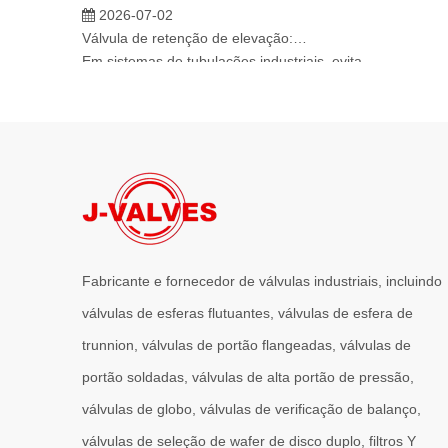
Válvula de retenção de elevação: projeto de engenharia e aplicação industrial em sistemas de dutos de alta pressão
Em sistemas de tubulações industriais, evitar o fluxo rev
Fabricante e fornecedor de válvulas industriais, incluindo
válvulas de esferas flutuantes, válvulas de esfera de
trunnion, válvulas de portão flangeadas, válvulas de
portão soldadas, válvulas de alta portão de pressão,
válvulas de globo, válvulas de verificação de balanço,
válvulas de seleção de wafer de disco duplo, filtros Y