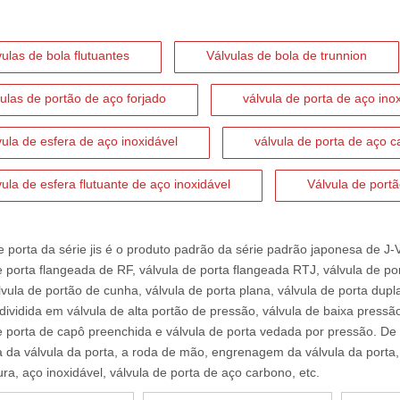
vulas de bola flutuantes
Válvulas de bola de trunnion
vulas de portão de aço forjado
válvula de porta de aço ino
vula de esfera de aço inoxidável
válvula de porta de aço 
vula de esfera flutuante de aço inoxidável
Válvula de por
 porta da série jis
é o produto padrão da série padrão japonesa de J
e porta flangeada de RF, válvula de porta flangeada RTJ, válvula de por
lvula de portão de cunha
, válvula de porta plana, válvula de porta dup
dividida em válvula de alta portão de pressão, válvula de baixa pressã
e porta de capô preenchida e válvula de porta vedada por pressão. De
a da válvula da porta, a roda de mão, engrenagem da válvula da porta, v
ura,
aço inoxidável
,
válvula de porta de aço carbono
, etc.