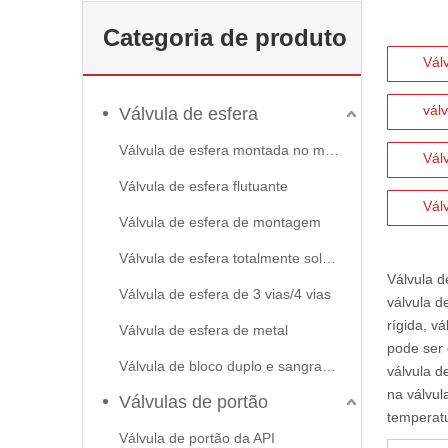
Categoria de produto
Vál
vál
Válvula de esfera
Válvula de esfera montada no munhão
Vál
Válvula de esfera flutuante
Vál
Válvula de esfera de montagem
Válvula de esfera totalmente soldada
Válvula de
Válvula de esfera de 3 vias/4 vias
válvula d
rígida,
vá
Válvula de esfera de metal
pode ser 
Válvula de bloco duplo e sangramento
válvula d
na válvul
Válvulas de portão
temperat
Válvula de portão da API