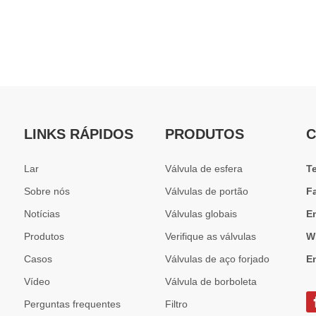
erso é essencial para proteger bombas, compressores e equipamentos de 
LINKS RÁPIDOS
PRODUTOS
C
Lar
Válvula de esfera
T
Sobre nós
Válvulas de portão
F
Notícias
Válvulas globais
E
Produtos
Verifique as válvulas
W
Casos
Válvulas de aço forjado
E
Vídeo
Válvula de borboleta
Perguntas frequentes
Filtro