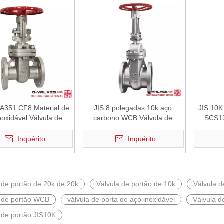
A351 CF8 Material de
JIS 8 polegadas 10k aço
JIS 10K
noxidável Válvula de
carbono WCB Válvula de
SCS13
ortão flangeada
portão flangeada
Inquérito
Inquérito
 de portão de 20k de 20k
Válvula de portão de 10k
Válvula d
a de portão WCB
válvula de porta de aço inoxidável
Válvula 
 de portão JIS10K