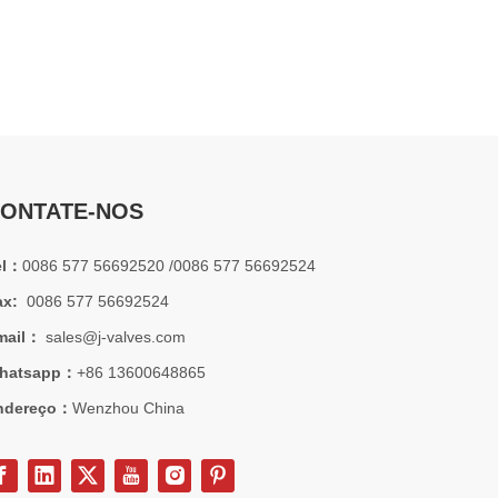
processos críticos. A válvula de retenção de elevação é um dos tipos 
ONTATE-NOS
el：
0086 577 56692520 /0086 577 56692524
ax:
0086 577 56692524
mail：
sales@j-valves.com
hatsapp：
+86 13600648865
ndereço：
Wenzhou China