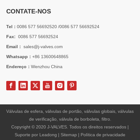
CONTATE-NOS
Tel：
0086 577 56692520 /0086 577 56692524
Fax:
0086 577 56692524
Email：
sales@j-valves.com
2026-07-01
Whatsapp：
+86 13600648865
Vantagens das válvulas borboleta Lug Wafer versus válvulas borboleta Wafer convencionais | J-VALVES Casos de aplicação de engenharia de válvula borboleta de grande diâmetro 16' 150LB WCB
J-VALVES fabricante de válvula borboleta wafer lug, válvula borbo
Endereço：
Wenzhou China
Válvulas de esfera, válvulas de portão, válvulas globais, válvulas
de verificação, válvula de borboleta, filtro.
Copyright © 2020 J-VALVES. Todos os direitos reservados |
Suporte por
Leadong
|
Sitemap
|
Política de privacidade