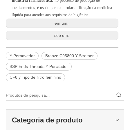
Indústria farmacêutica:
no processo de produção de
medicamentos, é usado para controlar a filtração da medicina
líquida para atender aos requisitos de higiênica.
em um:
sob um:
Y Pernavedor
Bronze C95800 Y-Stretner
BSP Ends Threads Y Percilador
CF8 y Tipo de filtro feminino
2026-06-22
Como selecionar a válvula esférica de alta pressão e alta temperatura F321? Guia de estrutura de válvula de esfera de alta temperatura classe 600 de 6'
Categoria de produto
J-VALVES fabrica válvula de esfera de alta temperatura em aço forj