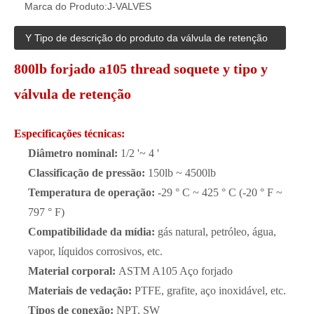
Marca do Produto:
J-VALVES
Y Tipo de descrição do produto da válvula de retenção
800lb forjado a105 thread soquete y tipo y
válvula de retenção
Especificações técnicas:
Diâmetro nominal:
1/2 '~ 4 '
Classificação de pressão:
150lb ~ 4500lb
Temperatura de operação:
-29 ° C ~ 425 ° C (-20 ° F ~
797 ° F)
Compatibilidade da mídia:
gás natural, petróleo, água,
vapor, líquidos corrosivos, etc.
Material corporal:
ASTM A105 Aço forjado
Materiais de vedação:
PTFE, grafite, aço inoxidável, etc.
Tipos de conexão:
NPT, SW