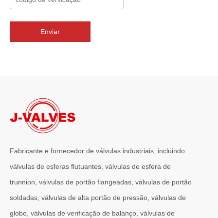
J-VALVES Válvula borboleta com flange tripla excêntrica DN2800 PN10 WCB: vantagens, guia de seleção e casos de projetos de sucesso
J-VALVES fornece válvulas borboleta de flange excêntrica tripla 
Enviar
Fabricante e fornecedor de válvulas industriais, incluindo
válvulas de esferas flutuantes, válvulas de esfera de
trunnion, válvulas de portão flangeadas, válvulas de portão
2026-07-01
soldadas, válvulas de alta portão de pressão, válvulas de
Por que os sistemas marítimos confiam nas válvulas gaveta C95800
Os sistemas de engenharia naval operam em alguns dos ambientes m
globo, válvulas de verificação de balanço, válvulas de