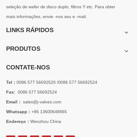
seleção de wafer de disco duplo, filtros Y etc. Para obter
mais informações, envie -nos seu e -mail.
LINKS RÁPIDOS
PRODUTOS
CONTATE-NOS
Tel：
0086 577 56692520 /0086 577 56692524
Fax:
0086 577 56692524
2026-07-01
Email：
sales@j-valves.com
Vantagens das válvulas borboleta Lug Wafer versus válvulas borboleta Wafer convencionais | J-VALVES Casos de aplicação de engenharia de válvula borboleta de grande diâmetro 16' 150LB WCB
Whatsapp：
+86 13600648865
J-VALVES fabricante de válvula borboleta wafer lug, válvula borbo
Endereço：
Wenzhou China