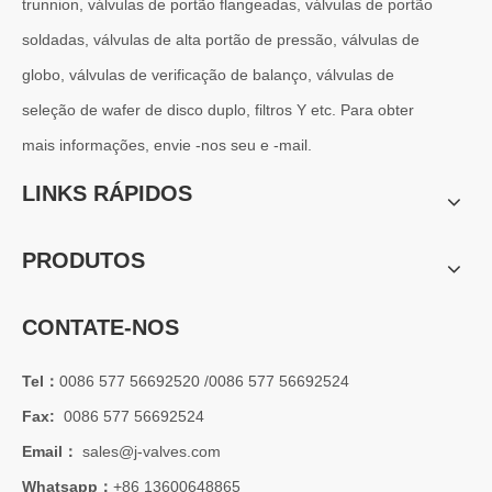
trunnion, válvulas de portão flangeadas, válvulas de portão
Por que os sistemas marítimos confiam nas válvulas gaveta C95800
Os sistemas de engenharia naval operam em alguns dos ambientes m
soldadas, válvulas de alta portão de pressão, válvulas de
globo, válvulas de verificação de balanço, válvulas de
seleção de wafer de disco duplo, filtros Y etc. Para obter
mais informações, envie -nos seu e -mail.
LINKS RÁPIDOS
PRODUTOS
CONTATE-NOS
Tel：
0086 577 56692520 /0086 577 56692524
Fax:
2026-07-01
0086 577 56692524
Vantagens das válvulas borboleta Lug Wafer versus válvulas borboleta Wafer convencionais | J-VALVES Casos de aplicação de engenharia de válvula borboleta de grande diâmetro 16' 150LB WCB
Email：
sales@j-valves.com
J-VALVES fabricante de válvula borboleta wafer lug, válvula borbo
Whatsapp：
+86 13600648865