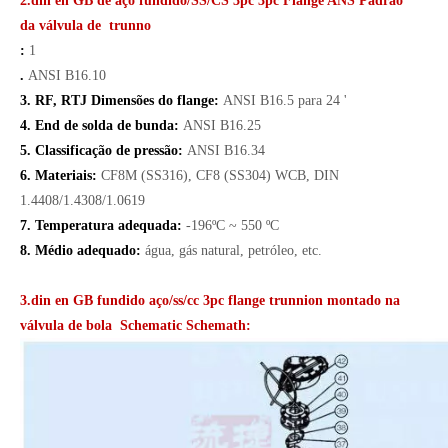
2.din en GB de aço fundido/SS/CS 3pc 3pc Flange ANS Padrão
da válvula de trunno
:
1
.
ANSI B16.10
3. RF, RTJ Dimensões do flange:
ANSI B16.5 para 24 '
4. End de solda de bunda:
ANSI B16.25
5. Classificação de pressão:
ANSI B16.34
6. Materiais:
CF8M (SS316), CF8 (SS304) WCB, DIN
1.4408/1.4308/1.0619
7. Temperatura adequada:
-196ºC ~ 550 ºC
8. Médio adequado:
água, gás natural, petróleo, etc.
3.din en GB fundido aço/ss/cc 3pc flange trunnion montado na
válvula de bola Schematic Schemath: