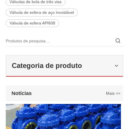
Válvulas de bola de três vias
Válvula de esfera de aço inoxidável
Válvula de esfera API608
2026-06-22
Como selecionar a válvula esférica de alta pressão e alta temperatura F321? Guia de estrutura de válvula de esfera de alta temperatura classe 600 de 6'
J-VALVES fabrica válvula de esfera de alta temperatura em aço forj
Categoria de produto
Notícias
Mais >>