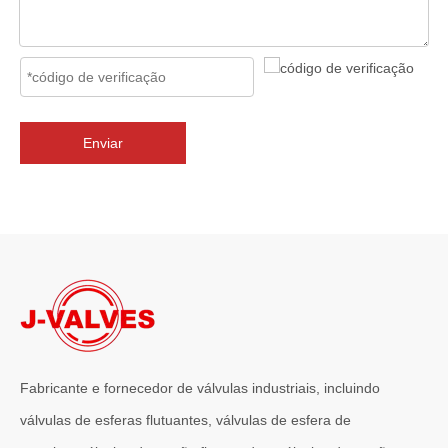
2026-07-02
J-VALVES Válvula borboleta com flange tripla excêntrica DN2800 PN10 WCB: vantagens, guia de seleção e casos de projetos de sucesso
J-VALVES fornece válvulas borboleta de flange excêntrica tripla 
Enviar
Fabricante e fornecedor de válvulas industriais, incluindo
válvulas de esferas flutuantes, válvulas de esfera de
2026-07-01