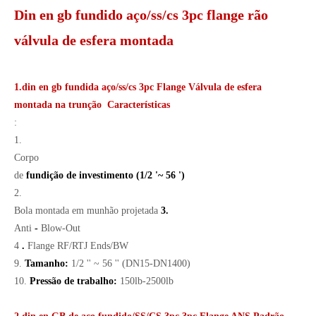
Din en gb fundido aço/ss/cs 3pc flange rão
válvula de esfera montada
1.din en gb fundida aço/ss/cs 3pc Flange Válvula de esfera
montada na trunção Características
:
1.
Corpo
de
fundição de investimento (1/2 '~ 56 ')
2.
Bola montada em munhão projetada
3.
Anti
-
Blow-Out
4
.
Flange RF/RTJ Ends/BW
9.
Tamanho:
1/2 '' ~ 56 '' (DN15-DN1400)
10.
Pressão de trabalho:
150lb-2500lb