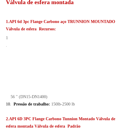
Válvula de esfera montada
1.API 6d 3pc Flange Carbono aço TRUNNION MOUNTADO
Válvula de esfera
Recursos:
1
.
​
​
​
​
​
​
​
​
​56 '' (DN15-DN1400)
10.
Pressão de trabalho:
150lb-2500 lb
2.API 6D 3PC Flange Carbono Tunnion Montado Válvula de
esfera montada Válvula de esfera Padrão