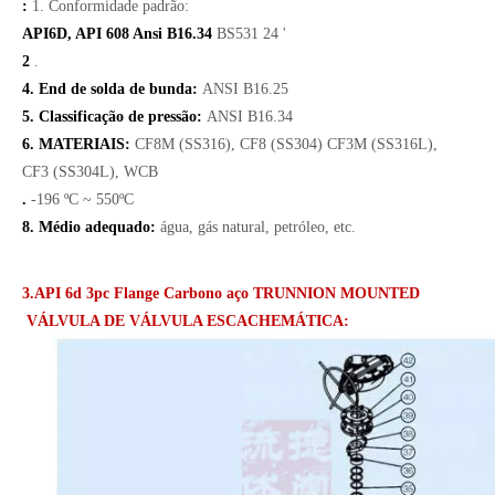
:
1. Conformidade padrão:
API6D, API 608 Ansi B16.34
BS531 24 '
2
.
4. End de solda de bunda:
ANSI B16.25
5. Classificação de pressão:
ANSI B16.34
6. MATERIAIS:
CF8M (SS316), CF8 (SS304) CF3M (SS316L),
CF3 (SS304L), WCB
.
-196 ºC ~ 550ºC
8. Médio adequado:
água, gás natural, petróleo, etc.
3.API 6d 3pc Flange Carbono aço TRUNNION MOUNTED
VÁLVULA DE VÁLVULA ESCACHEMÁTICA: