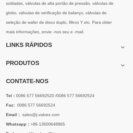
Os sistemas de engenharia naval operam em alguns dos ambientes m
soldadas, válvulas de alta portão de pressão, válvulas de
globo, válvulas de verificação de balanço, válvulas de
seleção de wafer de disco duplo, filtros Y etc. Para obter
mais informações, envie -nos seu e -mail.
LINKS RÁPIDOS
PRODUTOS
CONTATE-NOS
Tel：
0086 577 56692520 /0086 577 56692524
2026-07-01
Fax:
0086 577 56692524
Vantagens das válvulas borboleta Lug Wafer versus válvulas borboleta Wafer convencionais | J-VALVES Casos de aplicação de engenharia de válvula borboleta de grande diâmetro 16' 150LB WCB
Email：
sales@j-valves.com
J-VALVES fabricante de válvula borboleta wafer lug, válvula borbo
Whatsapp：
+86 13600648865