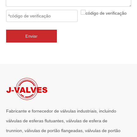
2026-07-02
J-VALVES Válvula borboleta com flange tripla excêntrica DN2800 PN10 WCB: vantagens, guia de seleção e casos de projetos de sucesso
J-VALVES fornece válvulas borboleta de flange excêntrica tripla 
Enviar
Fabricante e fornecedor de válvulas industriais, incluindo
válvulas de esferas flutuantes, válvulas de esfera de
2026-07-01
trunnion, válvulas de portão flangeadas, válvulas de portão
Por que os sistemas marítimos confiam nas válvulas gaveta C95800