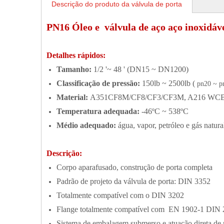
Descrição do produto da válvula de porta
PN16 Óleo e válvula de aço aço inoxidá
Detalhes rápidos:
Tamanho:
1/2 '~ 48 ' (DN15 ~ DN1200)
Classificação de pressão:
150lb ~ 2500lb (
pn20 ~ p
Material:
A351CF8M/CF8/CF3/CF3M, A216 WCB, 
Temperatura adequada:
-46ºC ~ 538ºC
Médio adequado:
água, vapor, petróleo e gás natural
Descrição:
Corpo aparafusado, construção de porta completa
Padrão de projeto da válvula de porta: DIN 3352
Totalmente compatível com o DIN 3202
Flange totalmente compatível com EN 1902-1 DIN
Sistema de embalagem submerso e atuação direta d