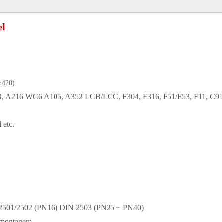
vel
n420)
A216 WC6 A105, A352 LCB/LCC, F304, F316, F51/F53, F11, C9
 etc.
 2501/2502 (PN16) DIN 2503 (PN25 ~ PN40)
e montagem