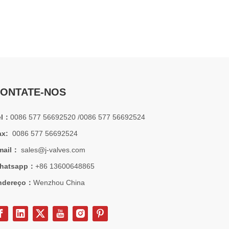
2026-07-01
Por que os sistemas marítimos confiam nas válvulas gaveta C95800
ONTATE-NOS
Os sistemas de engenharia naval operam em alguns dos a
el：
0086 577 56692520 /0086 577 56692524
ax:
0086 577 56692524
mail：
sales@j-valves.com
hatsapp：
+86 13600648865
ndereço：
Wenzhou China
2026-07-01