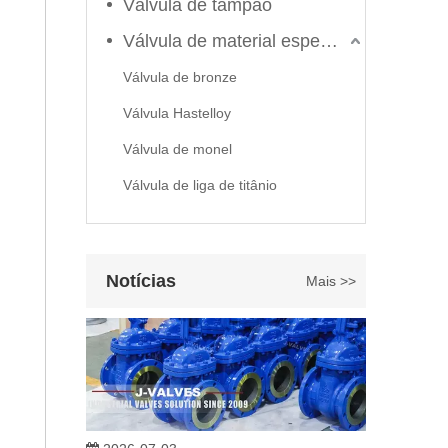
Válvula de tampão
Válvula de material especial
Válvula de bronze
Válvula Hastelloy
Válvula de monel
2026-06-22
Como selecionar a válvula esférica de alta pressão e alta temperatura F321? Guia de estrutura de válvula de esfera de alta temperatura classe 600 de 6'
Válvula de liga de titânio
J-VALVES fabrica válvula de esfera de alta temperatura e
Notícias
Mais >>
2026-07-03