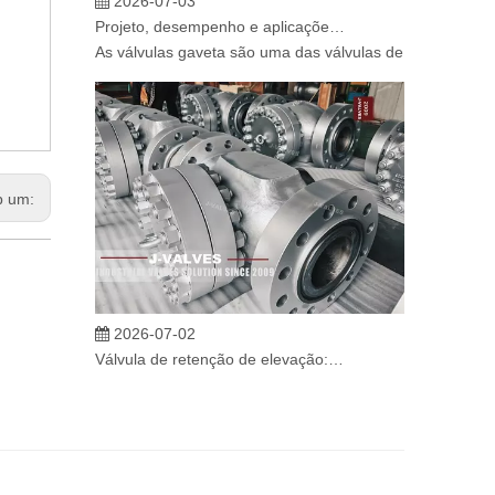
Projeto, desempenho e aplicações de válvulas gaveta industriais em sistemas de dutos de alta pressão
As válvulas gaveta são uma das válvulas de isolamento m
b um:
2026-07-02
Válvula de retenção de elevação: projeto de engenharia e aplicação industrial em sistemas de dutos de alta pressão
Em sistemas de tubulações industriais, evitar o fluxo re