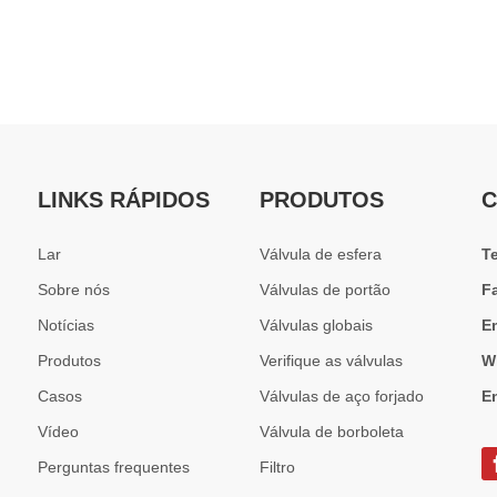
LINKS RÁPIDOS
PRODUTOS
C
Lar
Válvula de esfera
T
Sobre nós
Válvulas de portão
F
Notícias
Válvulas globais
E
Produtos
Verifique as válvulas
W
Casos
Válvulas de aço forjado
E
Vídeo
Válvula de borboleta
Perguntas frequentes
Filtro