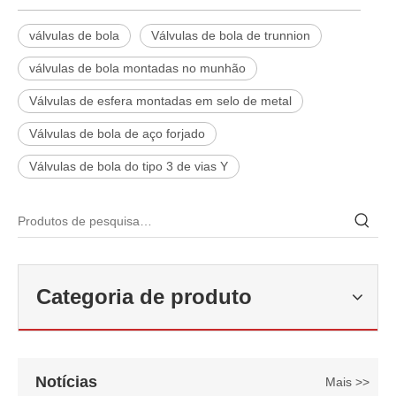
válvulas de bola
Válvulas de bola de trunnion
válvulas de bola montadas no munhão
Válvulas de esfera montadas em selo de metal
Válvulas de bola de aço forjado
Válvulas de bola do tipo 3 de vias Y
2026-06-22
Como selecionar a válvula esférica de alta pressão e alta temperatura F321? Guia de estrutura de válvula de esfera de alta temperatura classe 600 de 6'
Categoria de produto
J-VALVES fabrica válvula de esfera de alta temperatura em aço forj
Notícias
Mais >>