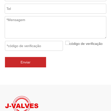
2026-07-02
J-VALVES Válvula borboleta com flange tripla excêntrica DN2800 PN10 WCB: vantagens, guia de seleção e casos de projetos de sucesso
J-VALVES fornece válvulas borboleta de flange excêntrica tripla 
Enviar