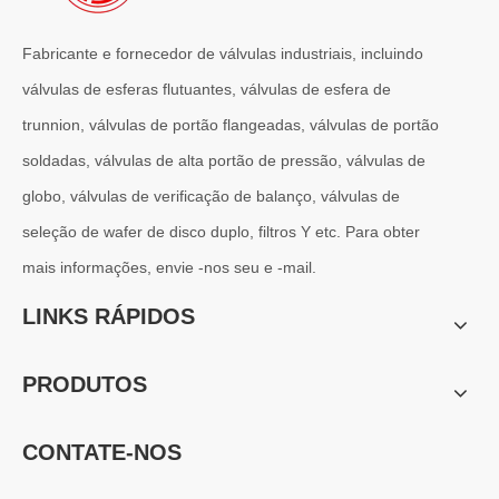
Fabricante e fornecedor de válvulas industriais, incluindo
válvulas de esferas flutuantes, válvulas de esfera de
trunnion, válvulas de portão flangeadas, válvulas de portão
soldadas, válvulas de alta portão de pressão, válvulas de
2026-07-01
Por que os sistemas marítimos confiam nas válvulas gaveta C95800
globo, válvulas de verificação de balanço, válvulas de
Os sistemas de engenharia naval operam em alguns dos ambientes m
seleção de wafer de disco duplo, filtros Y etc. Para obter
mais informações, envie -nos seu e -mail.
LINKS RÁPIDOS
PRODUTOS
CONTATE-NOS