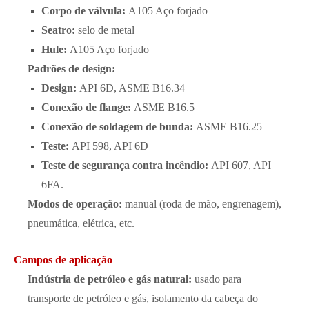
Corpo de válvula:
A105 Aço forjado
Seatro:
selo de metal
Hule:
A105 Aço forjado
Padrões de design:
Design:
API 6D, ASME B16.34
Conexão de flange:
ASME B16.5
Conexão de soldagem de bunda:
ASME B16.25
Teste:
API 598, API 6D
Teste de segurança contra incêndio:
API 607, API
6FA.
Modos de operação:
manual (roda de mão, engrenagem),
pneumática, elétrica, etc.
Campos de aplicação
Indústria de petróleo e gás natural:
usado para
transporte de petróleo e gás, isolamento da cabeça do