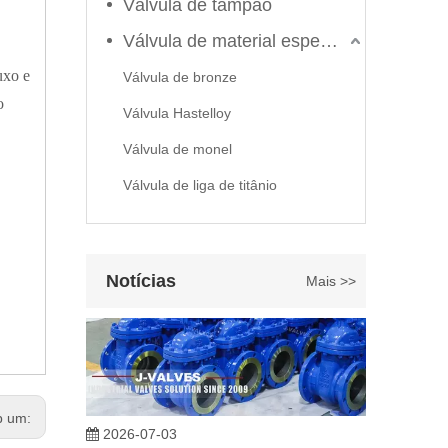
Válvula de tampão
Válvula de material especial
luxo e
Válvula de bronze
o
Válvula Hastelloy
2026-06-22
Válvula de monel
Como selecionar a válvula esférica de alta pressão e alta temperatura F321? Guia de estrutura de válvula de esfera de alta temperatura classe 600 de 6'
Válvula de liga de titânio
J-VALVES fabrica válvula de esfera de alta temperatura e
Notícias
Mais >>
b um:
2026-07-03
Projeto, desempenho e aplicações de válvulas gaveta industriais em sistemas de dutos de alta pressão