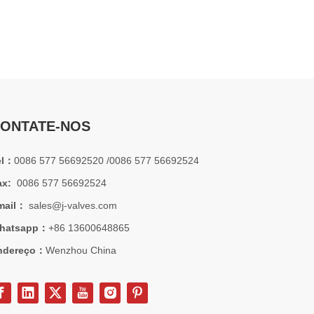
2026-07-01
Por que os sistemas marítimos confiam nas válvulas gaveta C95800
Os sistemas de engenharia naval operam em alguns dos a
ONTATE-NOS
el：
0086 577 56692520 /0086 577 56692524
ax:
0086 577 56692524
mail：
sales@j-valves.com
hatsapp：
+86 13600648865
ndereço：
Wenzhou China
2026-07-01