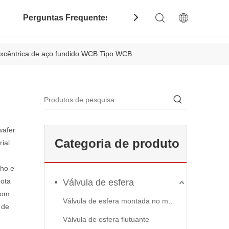
Perguntas Frequentes
Contate-Nos
Dow
 excêntrica de aço fundido WCB Tipo WCB
wafer
Categoria de produto
ial
nho e
dota
Válvula de esfera
com
Válvula de esfera montada no munhão
 de
Válvula de esfera flutuante