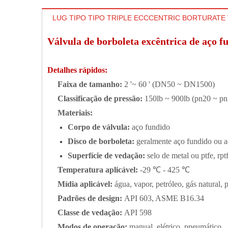
LUG TIPO TIPO TRIPLE ECCCENTRIC BORTURAT
Válvula de borboleta excêntrica de aç
Detalhes rápidos:
Faixa de tamanho:
2 '~ 60 ' (DN50 ~ DN1500)
Classificação de pressão:
150lb ~ 900lb (pn20 ~ p
Materiais:
Corpo de válvula:
aço fundido
Disco de borboleta:
geralmente aço fundido ou a
Superfície de vedação:
selo de metal ou ptfe, rptf
Temperatura aplicável:
-29 ℃ - 425 ℃
Mídia aplicável:
água, vapor, petróleo, gás natural, 
Padrões de design:
API 603, ASME B16.34
Classe de vedação:
API 598
Modos de operação:
manual, elétrico, pneumático.