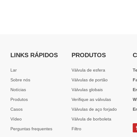
LINKS RÁPIDOS
PRODUTOS
C
Lar
Válvula de esfera
T
Sobre nós
Válvulas de portão
F
Notícias
Válvulas globais
E
Produtos
Verifique as válvulas
W
Casos
Válvulas de aço forjado
E
Vídeo
Válvula de borboleta
Perguntas frequentes
Filtro