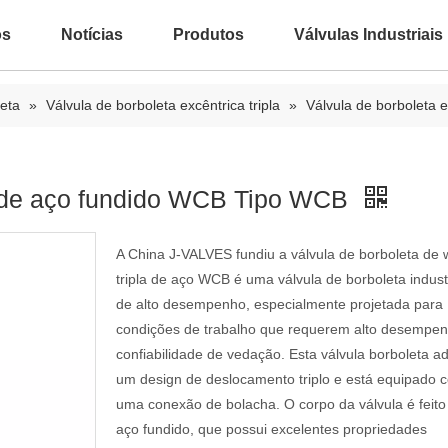
ós
Notícias
Produtos
Válvulas Industriais
leta
»
Válvula de borboleta excêntrica tripla
»
Válvula de borboleta
ca de aço fundido WCB Tipo WCB
A China J-VALVES fundiu a válvula de borboleta de 
tripla de aço WCB é uma válvula de borboleta industr
de alto desempenho, especialmente projetada para
condições de trabalho que requerem alto desempe
confiabilidade de vedação. Esta válvula borboleta a
um design de deslocamento triplo e está equipado 
uma conexão de bolacha. O corpo da válvula é feito
aço fundido, que possui excelentes propriedades