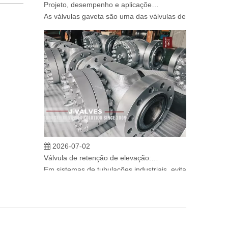
As válvulas gaveta são uma das válvulas de isolamento m
2026-07-02
Válvula de retenção de elevação: projeto de engenharia e aplicação industrial em sistemas de dutos de alta pressão
Em sistemas de tubulações industriais, evitar o fluxo re