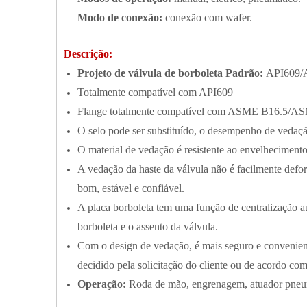
Modo de conexão:
conexão com wafer.
Descrição:
Projeto de válvula de borboleta Padrão:
API609/
Totalmente compatível com API609
Flange totalmente compatível com ASME B16.5/A
O selo pode ser substituído, o desempenho de vedaçã
O material de vedação é resistente ao envelhecimento
A vedação da haste da válvula não é facilmente defor
bom, estável e confiável.
A placa borboleta tem uma função de centralização au
borboleta e o assento da válvula.
Com o design de vedação, é mais seguro e convenient
decidido pela solicitação do cliente ou de acordo co
Operação:
Roda de mão, engrenagem, atuador pneumá