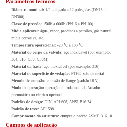
Parâmetros técnicos
Diâmetro nominal:
1/2 polegada a 12 polegadas (DN15 a
DN300)
Classe de pressão:
150lb a 600lb (PN16 a PN100)
Mídia aplicável:
água, vapor, produtos a petróleo, gás natural,
mídia corrosiva, etc.
Temperatura operacional:
-20 ℃ a 180 ℃
Material do corpo da válvula:
aço inoxidável (por exemplo,
304, 316, CF8, CF8M)
Material da haste:
aço inoxidável (por exemplo, 316)
Material de superfície de vedação:
PTFE, selo de metal
Método de conexão:
conexão de flange (padrão DIN)
Modo de operação:
operação da roda manual; Atuador
pneumático ou elétrico opcional
Padrões de design:
DIN, API 608, ANSI B16.34
Padrão de teste:
API 598
Comprimento da estrutura:
cumpra o padrão ASME B16.10
Campos de aplicação