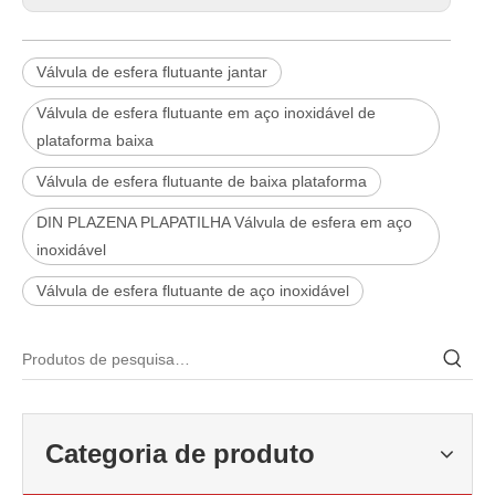
Válvula de esfera flutuante jantar
Válvula de esfera flutuante em aço inoxidável de
plataforma baixa
Válvula de esfera flutuante de baixa plataforma
DIN PLAZENA PLAPATILHA Válvula de esfera em aço
inoxidável
Válvula de esfera flutuante de aço inoxidável
2026-06-22
Como selecionar a válvula esférica de alta pressão e alta temperatura F321? Guia de estrutura de válvula de esfera de alta temperatura classe 600 de 6'
Categoria de produto
J-VALVES fabrica válvula de esfera de alta temperatura em aço forj