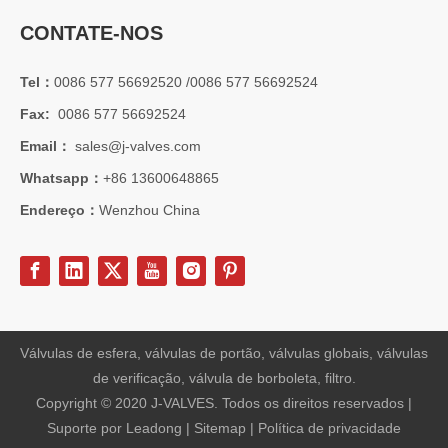
CONTATE-NOS
Tel：
0086 577 56692520 /0086 577 56692524
Fax:
0086 577 56692524
Email：
sales@j-valves.com
2026-07-01
Whatsapp：
+86 13600648865
Vantagens das válvulas borboleta Lug Wafer versus válvulas borboleta Wafer convencionais | J-VALVES Casos de aplicação de engenharia de válvula borboleta de grande diâmetro 16' 150LB WCB
J-VALVES fabricante de válvula borboleta wafer lug, válvula borbo
Endereço：
Wenzhou China
Válvulas de esfera, válvulas de portão, válvulas globais, válvulas
de verificação, válvula de borboleta, filtro.
Copyright © 2020 J-VALVES. Todos os direitos reservados |
Suporte por
Leadong
|
Sitemap
|
Política de privacidade