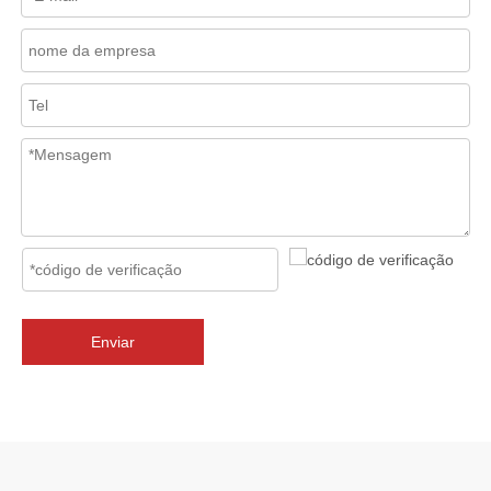
2026-07-02
J-VALVES Válvula borboleta com flange tripla excêntrica DN2800 PN10 WCB: vantagens, guia de seleção e casos de projetos de sucesso
J-VALVES fornece válvulas borboleta de flange excêntrica tripla 
Enviar