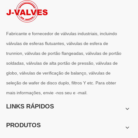
Fabricante e fornecedor de válvulas industriais, incluindo
válvulas de esferas flutuantes, válvulas de esfera de
trunnion, válvulas de portão flangeadas, válvulas de portão
2026-07-01
soldadas, válvulas de alta portão de pressão, válvulas de
Por que os sistemas marítimos confiam nas válvulas gaveta C95800
Os sistemas de engenharia naval operam em alguns dos ambientes m
globo, válvulas de verificação de balanço, válvulas de
seleção de wafer de disco duplo, filtros Y etc. Para obter
mais informações, envie -nos seu e -mail.
LINKS RÁPIDOS
PRODUTOS