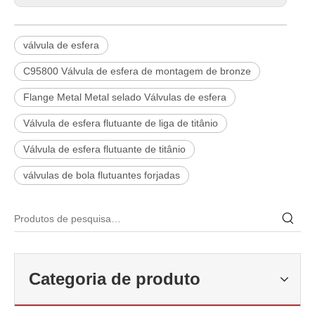
válvula de esfera
C95800 Válvula de esfera de montagem de bronze
Flange Metal Metal selado Válvulas de esfera
Válvula de esfera flutuante de liga de titânio
Válvula de esfera flutuante de titânio
válvulas de bola flutuantes forjadas
2026-06-22
Como selecionar a válvula esférica de alta pressão e alta temperatura F321? Guia de estrutura de válvula de esfera de alta temperatura classe 600 de 6'
Categoria de produto
J-VALVES fabrica válvula de esfera de alta temperatura em aço forj