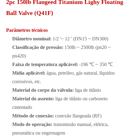
2pc 150lb Flangeed Titanium Lighy Floating
Ball Valve (Q41F)
Parâmetros técnicos
Diâmetro nominal:
1/2 '~ 12 ' (DN15 ~ DN300)
Classificação de pressão:
150lb ~ 2500lb (pn20 ~
pn420)
Faixa de temperatura aplicável:
-196 ℃ ~ 350 ℃
Mídia aplicável:
água, petróleo, gás natural, líquidos
corrosivos, etc.
Material do corpo da válvula:
liga de titânio
Material do assento:
liga de titânio ou carboneto
cimentado
Método de conexão:
conexão flangeada (RF)
Modo de operação:
transmissão manual, elétrica,
pneumática ou engrenagem