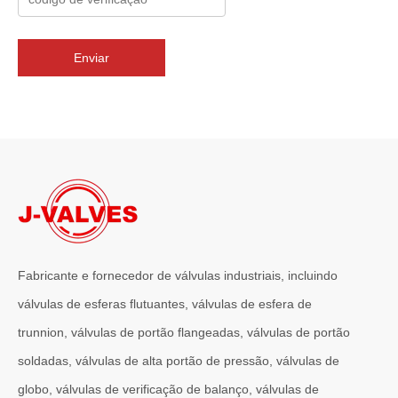
2026-07-02
J-VALVES Válvula borboleta com flange tripla excêntrica DN2800 PN10 WCB: vantagens, guia de seleção e casos de projetos de sucesso
J-VALVES fornece válvulas borboleta de flange excêntrica tripla 
Enviar
Fabricante e fornecedor de válvulas industriais, incluindo
válvulas de esferas flutuantes, válvulas de esfera de
trunnion, válvulas de portão flangeadas, válvulas de portão
2026-07-01
soldadas, válvulas de alta portão de pressão, válvulas de
Por que os sistemas marítimos confiam nas válvulas gaveta C95800
globo, válvulas de verificação de balanço, válvulas de