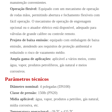
manutenção convenientes.
Operação flexível:
Equipado com um mecanismo de operação
de rodas mãos, permitindo abertura e fechamento flexíveis com
fácil operação. O mecanismo de operação de engrenagem
opcional ou o atuador elétrico está disponível, adequado para
válvulas de grande calibre ou controle remoto.
Projeto de baixa emissão:
equipado com embalagem de baixa
emissão, atendendo aos requisitos de proteção ambiental e
reduzindo o risco de vazamento médio.
Ampla gama de aplicações:
aplicável a vários meios, como
água, vapor, produtos petrolíferos, gás natural e meios
corrosivos.
Parâmetros técnicos
Diâmetro nominal:
4 polegadas (DN100)
Classe de pressão:
150lb (PN20)
Mídia aplicável:
água, vapor, produtos a petróleo, gás natural,
mídia corrosiva, etc.
Temperatura operacional:
-29 ℃ a 425 ℃