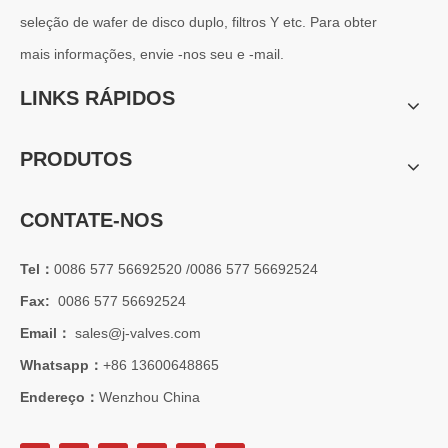
Os sistemas de engenharia naval operam em alguns dos ambientes m
seleção de wafer de disco duplo, filtros Y etc. Para obter
mais informações, envie -nos seu e -mail.
LINKS RÁPIDOS
PRODUTOS
CONTATE-NOS
Tel：
0086 577 56692520 /0086 577 56692524
Fax:
0086 577 56692524
Email：
sales@j-valves.com
2026-07-01
Whatsapp：
+86 13600648865
Vantagens das válvulas borboleta Lug Wafer versus válvulas borboleta Wafer convencionais | J-VALVES Casos de aplicação de engenharia de válvula borboleta de grande diâmetro 16' 150LB WCB
J-VALVES fabricante de válvula borboleta wafer lug, válvula borbo
Endereço：
Wenzhou China