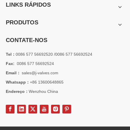
LINKS RÁPIDOS
PRODUTOS
CONTATE-NOS
Tel：
0086 577 56692520 /0086 577 56692524
Fax:
0086 577 56692524
Email：
sales@j-valves.com
2026-07-01
Whatsapp：
+86 13600648865
Vantagens das válvulas borboleta Lug Wafer versus válvulas borboleta Wafer convencionais | J-VALVES Casos de aplicação de engenharia de válvula borboleta de grande diâmetro 16' 150LB WCB
J-VALVES fabricante de válvula borboleta wafer lug, válvula borbo
Endereço：
Wenzhou China