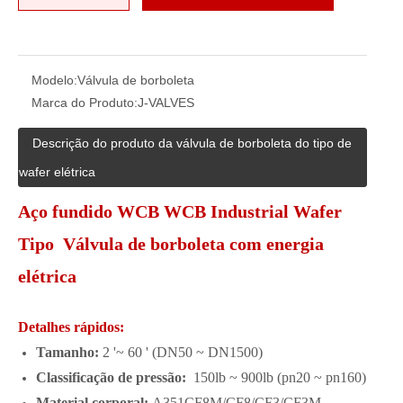
Modelo:
Válvula de borboleta
Marca do Produto:
J-VALVES
Descrição do produto da válvula de borboleta do tipo de
wafer elétrica
Aço fundido WCB WCB Industrial Wafer
Tipo Válvula de borboleta com energia
elétrica
Detalhes rápidos:
Tamanho:
2 '~ 60 ' (DN50 ~ DN1500)
Classificação de pressão:
150lb ~ 900lb (pn20 ~ pn160)
Material corporal:
A351CF8M/CF8/CF3/CF3M,