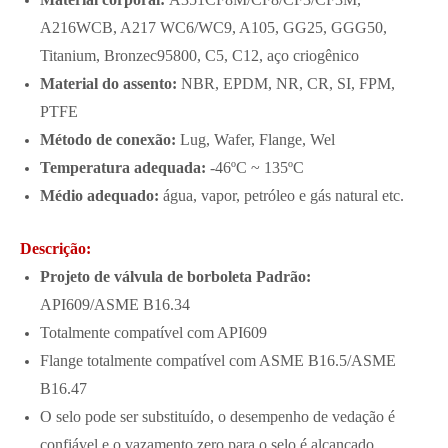
A216WCB, A217 WC6/WC9, A105, GG25, GGG50,
Titanium, Bronzec95800, C5, C12, aço criogênico
Material do assento:
NBR, EPDM, NR, CR, SI, FPM,
PTFE
Método de conexão:
Lug, Wafer, Flange, Wel
Temperatura adequada:
-46ºC ~ 135ºC
Médio adequado:
água, vapor, petróleo e gás natural etc.
Descrição:
Projeto de válvula de borboleta Padrão:
API609/ASME B16.34
Totalmente compatível com API609
Flange totalmente compatível com ASME B16.5/ASME
B16.47
O selo pode ser substituído, o desempenho de vedação é
confiável e o vazamento zero para o selo é alcançado.