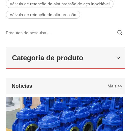
Válvula de retenção de alta pressão de aço inoxidável
Válvula de retenção de alta pressão
2026-06-22
Como selecionar a válvula esférica de alta pressão e alta temperatura F321? Guia de estrutura de válvula de esfera de alta temperatura classe 600 de 6'
Categoria de produto
J-VALVES fabrica válvula de esfera de alta temperatura em aço forj
Notícias
Mais >>