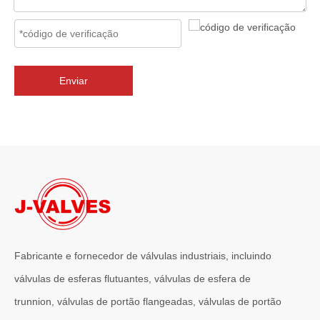
2026-07-02
J-VALVES Válvula borboleta com flange tripla excêntrica DN2800 PN10 WCB: vantagens, guia de seleção e casos de projetos de sucesso
J-VALVES fornece válvulas borboleta de flange excêntrica tripla 
Enviar
Fabricante e fornecedor de válvulas industriais, incluindo
válvulas de esferas flutuantes, válvulas de esfera de
trunnion, válvulas de portão flangeadas, válvulas de portão