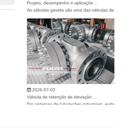
As válvulas gaveta são uma das válvulas de isolamento m
2026-07-02
Válvula de retenção de elevação: projeto de engenharia e aplicação industrial em sistemas de dutos de alta pressão
Em sistemas de tubulações industriais, evitar o fluxo re