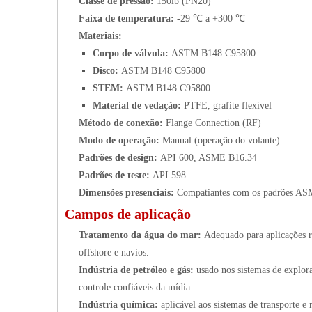
Classe de pressão:
150lb (PN20)
Faixa de temperatura:
-29 ℃ a +300 ℃
Materiais:
Corpo de válvula:
ASTM B148 C95800
Disco:
ASTM B148 C95800
STEM:
ASTM B148 C95800
Material de vedação:
PTFE, grafite flexível
Método de conexão:
Flange Connection (RF)
Modo de operação:
Manual (operação do volante)
Padrões de design:
API 600, ASME B16.34
Padrões de teste:
API 598
Dimensões presenciais:
Compatiantes com os padrões A
Campos de aplicação
Tratamento da água do mar:
Adequado para aplicações r
offshore e navios.
Indústria de petróleo e gás:
usado nos sistemas de explor
controle confiáveis da mídia.
Indústria química:
aplicável aos sistemas de transporte 