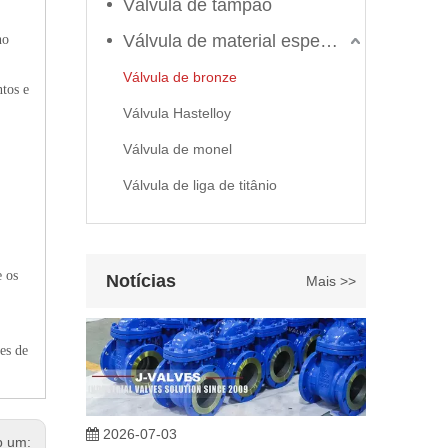
Válvula de tampão
Válvula de material especial
no
Válvula de bronze
ntos e
Válvula Hastelloy
2026-06-22
Válvula de monel
Como selecionar a válvula esférica de alta pressão e alta temperatura F321? Guia de estrutura de válvula de esfera de alta temperatura classe 600 de 6'
Válvula de liga de titânio
J-VALVES fabrica válvula de esfera de alta temperatura e
e os
Notícias
Mais >>
es de
2026-07-03
Projeto, desempenho e aplicações de válvulas gaveta industriais em sistemas de dutos de alta pressão
b um: