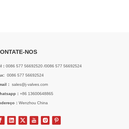
2026-07-01
Por que os sistemas marítimos confiam nas válvulas gaveta C95800
Os sistemas de engenharia naval operam em alguns dos a
ONTATE-NOS
el：
0086 577 56692520 /0086 577 56692524
ax:
0086 577 56692524
mail：
sales@j-valves.com
hatsapp：
+86 13600648865
ndereço：
Wenzhou China
2026-07-01