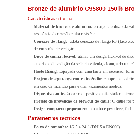
Bronze de alumínio C95800 150lb Br
Características estruturais
Material de bronze de alumínio:
o corpo e o disco da v
resistência à corrosão e alta resistência.
Conexão do flange:
adota conexão de flange RF (face ele
desempenho de vedação.
Disco de cunha flexível:
utiliza um design flexível de di
superfície de vedação da sede da válvula, alcançando um ef
Haste Rising:
Equipada com uma haste em ascensão, fornec
Projeto de segurança contra incêndio:
cumpre os padrõe
em caso de incêndio para evitar vazamentos médios.
Dispositivo antiestático:
o dispositivo anti-estático inter
Projeto de prevenção de blowout do caule:
O caule foi 
Design compacto:
pequeno em tamanho e peso leve, facilit
Parâmetros técnicos
Faixa de tamanho:
1/2 ″ a 24 ″ (DN15 a DN600)