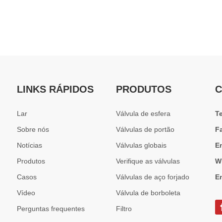
LINKS RÁPIDOS
PRODUTOS
C
Lar
Válvula de esfera
T
Sobre nós
Válvulas de portão
F
Notícias
Válvulas globais
E
Produtos
Verifique as válvulas
W
Casos
Válvulas de aço forjado
E
Vídeo
Válvula de borboleta
Perguntas frequentes
Filtro