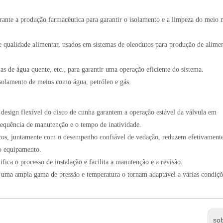
rante a produção farmacêutica para garantir o isolamento e a limpeza do meio 
de qualidade alimentar, usados em sistemas de oleodutos para produção de alime
s de água quente, etc., para garantir uma operação eficiente do sistema.
solamento de meios como água, petróleo e gás.
 design flexível do disco de cunha garantem a operação estável da válvula em
frequência de manutenção e o tempo de inatividade.
áticos, juntamente com o desempenho confiável de vedação, reduzem efetivament
do equipamento.
fica o processo de instalação e facilita a manutenção e a revisão.
e uma ampla gama de pressão e temperatura o tornam adaptável a várias condiçõ
so