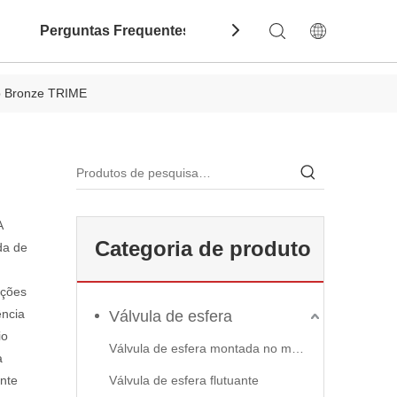
Perguntas Frequentes
Contate-Nos
Dow
b Bronze TRIME
A
Categoria de produto
da de
ações
ência
Válvula de esfera
io
Válvula de esfera montada no munhão
à
ente
Válvula de esfera flutuante