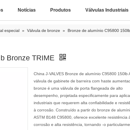
ós
Notícias
Produtos
Válvulas Industriais
al especial
»
Válvula de bronze
»
Bronze de alumínio C95800 150l
0lb Bronze TRIME
China J-VALVES Bronze de alumínio C95800 150lb 
válvula de gabinete de barreira com haste aumenta
bronze é uma válvula de porta flangeada de alto
desempenho, projetada especificamente para aplic
industriais que requerem alta confiabilidade e resist
à corrosão. Construído a partir do bronze de alumín
ASTM B148 C95800, oferece excelente resistência 
corrosão e alta resistência, tornando -o particularm