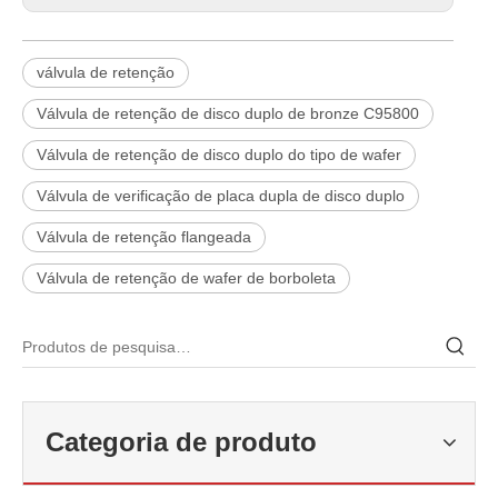
válvula de retenção
Válvula de retenção de disco duplo de bronze C95800
Válvula de retenção de disco duplo do tipo de wafer
Válvula de verificação de placa dupla de disco duplo
Válvula de retenção flangeada
Válvula de retenção de wafer de borboleta
2026-06-22
Como selecionar a válvula esférica de alta pressão e alta temperatura F321? Guia de estrutura de válvula de esfera de alta temperatura classe 600 de 6'
Categoria de produto
J-VALVES fabrica válvula de esfera de alta temperatura em aço forj