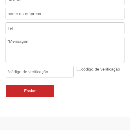
2026-07-02
J-VALVES Válvula borboleta com flange tripla excêntrica DN2800 PN10 WCB: vantagens, guia de seleção e casos de projetos de sucesso
J-VALVES fornece válvulas borboleta de flange excêntrica tripla 
Enviar