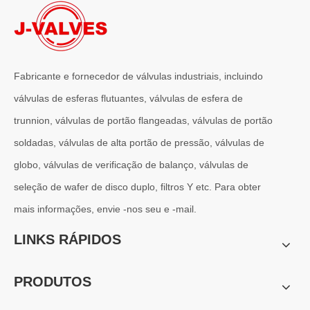
Fabricante e fornecedor de válvulas industriais, incluindo
válvulas de esferas flutuantes, válvulas de esfera de
trunnion, válvulas de portão flangeadas, válvulas de portão
2026-07-01
soldadas, válvulas de alta portão de pressão, válvulas de
Por que os sistemas marítimos confiam nas válvulas gaveta C95800
Os sistemas de engenharia naval operam em alguns dos ambientes m
globo, válvulas de verificação de balanço, válvulas de
seleção de wafer de disco duplo, filtros Y etc. Para obter
mais informações, envie -nos seu e -mail.
LINKS RÁPIDOS
PRODUTOS