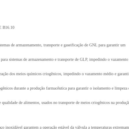
E B16.10
stemas de armazenamento, transporte e gaseificação de GNL para garantir um
 para sistemas de armazenamento e transporte de GLP, impedindo o vazamento
 reação dos meios químicos criogênicos, impedindo o vazamento médio e garant
ogênicos durante a produção farmacêutica para garantir o isolamento e limpeza
de qualidade de alimentos, usados no transporte de meios criogênicos na produç
 aço inoxidável garantem a operação estável da válvula a temperaturas extremam