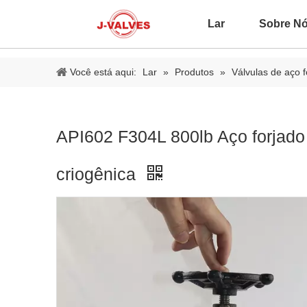
Lar
Sobre N
Você está aqui:
Lar
»
Produtos
»
Válvulas de aço f
API602 F304L 800lb Aço forjado
criogênica