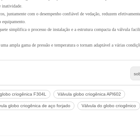
 inatividade.
áticos, juntamente com o desempenho confiável de vedação, reduzem efetivament
do equipamento.
ete simplifica o processo de instalação e a estrutura compacta da válvula facili
e uma ampla gama de pressão e temperatura o tornam adaptável a várias condiçõ
so
 globo criogênica F304L
Válvula globo criogênica API602
vula globo criogênica de aço forjado
Válvula do globo criogênico