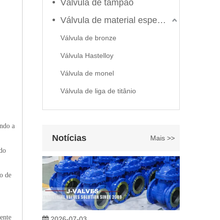
Válvula de tampão
Válvula de material especial
Válvula de bronze
Válvula Hastelloy
Válvula de monel
2026-06-22
Como selecionar a válvula esférica de alta pressão e alta temperatura F321? Guia de estrutura de válvula de esfera de alta temperatura classe 600 de 6'
Válvula de liga de titânio
J-VALVES fabrica válvula de esfera de alta temperatura e
indo a
Notícias
Mais >>
 do
ão de
2026-07-03
ente