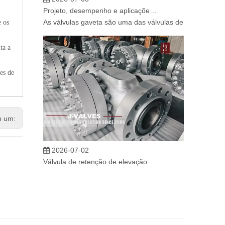
Projeto, desempenho e aplicações de válvulas gaveta industriais em sistemas de dutos de alta pressão
As válvulas gaveta são uma das válvulas de isolamento m
e os
ta a
es de
b um:
2026-07-02
Válvula de retenção de elevação: projeto de engenharia e aplicação industrial em sistemas de dutos de alta pressão
Em sistemas de tubulações industriais, evitar o fluxo re