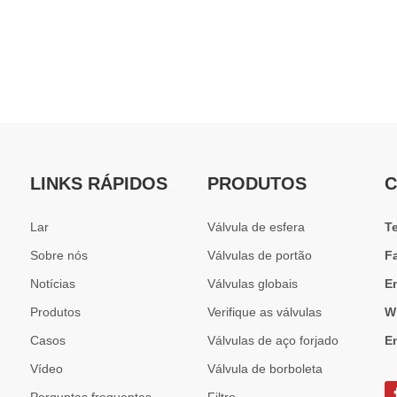
LINKS RÁPIDOS
PRODUTOS
C
Lar
Válvula de esfera
T
Sobre nós
Válvulas de portão
F
Notícias
Válvulas globais
E
Produtos
Verifique as válvulas
W
Casos
Válvulas de aço forjado
E
Vídeo
Válvula de borboleta