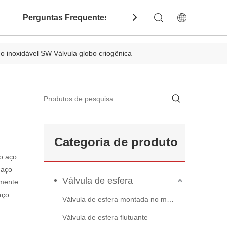
Perguntas Frequentes
Contate-Nos
Dow
o inoxidável SW Válvula globo criogênica
Categoria de produto
o aço
 aço
Válvula de esfera
amente
aço
Válvula de esfera montada no munhão
Válvula de esfera flutuante