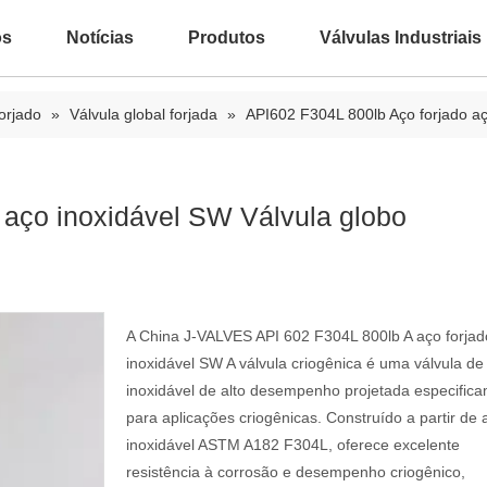
ós
Notícias
Produtos
Válvulas Industriais
orjado
»
Válvula global forjada
»
API602 F304L 800lb Aço forjado aç
 aço inoxidável SW Válvula globo
A China J-VALVES API 602 F304L 800lb A aço forjad
inoxidável SW A válvula criogênica é uma válvula de
inoxidável de alto desempenho projetada especific
para aplicações criogênicas. Construído a partir de 
inoxidável ASTM A182 F304L, oferece excelente
resistência à corrosão e desempenho criogênico,