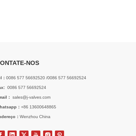
2026-07-01
Por que os sistemas marítimos confiam nas válvulas gaveta C95800
Os sistemas de engenharia naval operam em alguns dos a
ONTATE-NOS
el：
0086 577 56692520 /0086 577 56692524
ax:
0086 577 56692524
mail：
sales@j-valves.com
hatsapp：
+86 13600648865
ndereço：
Wenzhou China
2026-07-01