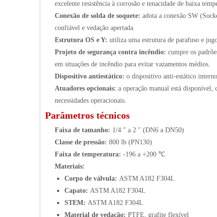
excelente resistência à corrosão e tenacidade de baixa temp
Conexão de solda de soquete:
adota a conexão SW (Socke
confiável e vedação apertada.
Estrutura OS e Y:
utiliza uma estrutura de parafuso e jug
Projeto de segurança contra incêndio:
cumpre os padrõe
em situações de incêndio para evitar vazamentos médios.
Dispositivo antiestático:
o dispositivo anti-estático inter
Atuadores opcionais:
a operação manual está disponível, 
necessidades operacionais.
Parâmetros técnicos
Faixa de tamanho:
1/4 ″ a 2 ″ (DN6 a DN50)
Classe de pressão:
800 lb (PN130)
Faixa de temperatura:
-196 a +200 ℃
Materiais:
Corpo de válvula:
ASTM A182 F304L
Capato:
ASTM A182 F304L
STEM:
ASTM A182 F304L
Material de vedação:
PTFE, grafite flexível