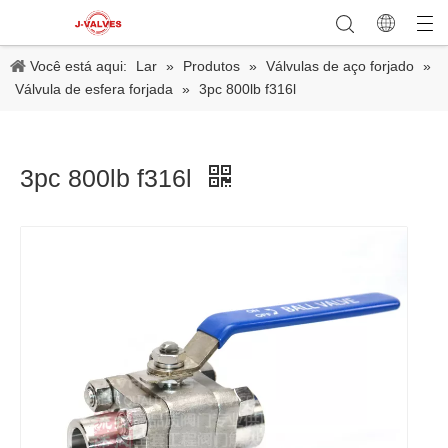
Você está aqui:
Lar
»
Produtos
»
Válvulas de aço forjado
»
Válvula de esfera forjada
»
3pc 800lb f316l
3pc 800lb f316l