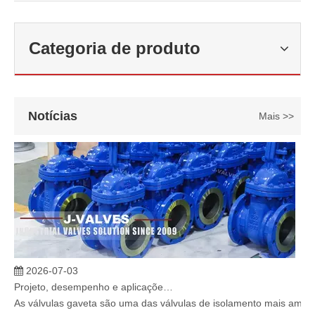
2026-06-22
Como selecionar a válvula esférica de alta pressão e alta temperatura F321? Guia de estrutura de válvula de esfera de alta temperatura classe 600 de 6'
J-VALVES fabrica válvula de esfera de alta temperatura em aço forj
Categoria de produto
Notícias
Mais >>
2026-07-03
Projeto, desempenho e aplicações de válvulas gaveta industriais em sistemas de dutos de alta pressão
As válvulas gaveta são uma das válvulas de isolamento mais amplam