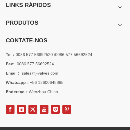
LINKS RÁPIDOS
PRODUTOS
CONTATE-NOS
Tel：
0086 577 56692520 /0086 577 56692524
Fax:
0086 577 56692524
2026-07-01
Email：
sales@j-valves.com
Vantagens das válvulas borboleta Lug Wafer versus válvulas borboleta Wafer convencionais | J-VALVES Casos de aplicação de engenharia de válvula borboleta de grande diâmetro 16' 150LB WCB
Whatsapp：
+86 13600648865
J-VALVES fabricante de válvula borboleta wafer lug, válvula borbo
Endereço：
Wenzhou China