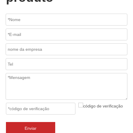
2026-07-02
J-VALVES Válvula borboleta com flange tripla excêntrica DN2800 PN10 WCB: vantagens, guia de seleção e casos de projetos de sucesso
J-VALVES fornece válvulas borboleta de flange excêntrica tripla 
Enviar