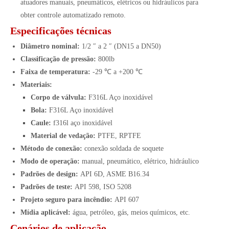
atuadores manuais, pneumáticos, elétricos ou hidráulicos para
obter controle automatizado remoto.
Especificações técnicas
Diâmetro nominal:
1/2 ″ a 2 ″ (DN15 a DN50)
Classificação de pressão:
800lb
Faixa de temperatura:
-29 ℃ a +200 ℃
Materiais:
Corpo de válvula:
F316L Aço inoxidável
Bola:
F316L Aço inoxidável
Caule:
f316l aço inoxidável
Material de vedação:
PTFE, RPTFE
Método de conexão:
conexão soldada de soquete
Modo de operação:
manual, pneumático, elétrico, hidráulico
Padrões de design:
API 6D, ASME B16.34
Padrões de teste:
API 598, ISO 5208
Projeto seguro para incêndio:
API 607
Mídia aplicável:
água, petróleo, gás, meios químicos, etc.
Cenários de aplicação