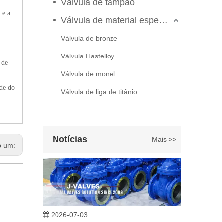
Válvula de tampão
 e a
Válvula de material especial
Válvula de bronze
Válvula Hastelloy
 de
2026-06-22
Válvula de monel
Como selecionar a válvula esférica de alta pressão e alta temperatura F321? Guia de estrutura de válvula de esfera de alta temperatura classe 600 de 6'
ade do
Válvula de liga de titânio
J-VALVES fabrica válvula de esfera de alta temperatura e
Notícias
Mais >>
b um:
2026-07-03
Projeto, desempenho e aplicações de válvulas gaveta industriais em sistemas de dutos de alta pressão