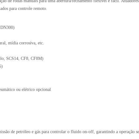
o de rodas manuais para uma abertura/fechamento flexível e fácil. Atuadores
uados para controle remoto.
a DN300)
ral, mídia corrosiva, etc.
mplo, SCS14, CF8, CF8M)
6)
umático ou elétrico opcional
ssão de petróleo e gás para controlar o fluido on-off, garantindo a operação s