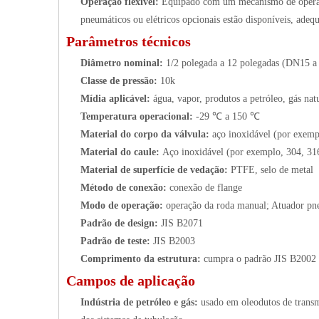
Operação flexível:
Equipado com um mecanismo de operaçã
pneumáticos ou elétricos opcionais estão disponíveis, adeq
Parâmetros técnicos
Diâmetro nominal:
1/2 polegada a 12 polegadas (DN15 
Classe de pressão:
10k
Mídia aplicável:
água, vapor, produtos a petróleo, gás natu
Temperatura operacional:
-29 ℃ a 150 ℃
Material do corpo da válvula:
aço inoxidável (por exe
Material do caule:
Aço inoxidável (por exemplo, 304, 31
Material de superfície de vedação:
PTFE, selo de metal
Método de conexão:
conexão de flange
Modo de operação:
operação da roda manual; Atuador pne
Padrão de design:
JIS B2071
Padrão de teste:
JIS B2003
Comprimento da estrutura:
cumpra o padrão JIS B2002
Campos de aplicação
Indústria de petróleo e gás:
usado em oleodutos de transmi