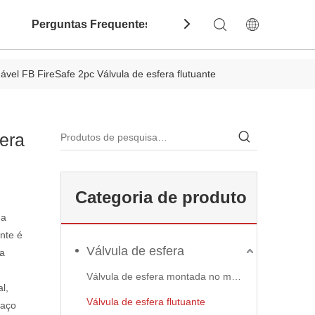
Perguntas Frequentes
Contate-Nos
Dow
ável FB FireSafe 2pc Válvula de esfera flutuante
fera
Categoria de produto
ma
ante é
Válvula de esfera
da
Válvula de esfera montada no munhão
l,
Válvula de esfera flutuante
 aço