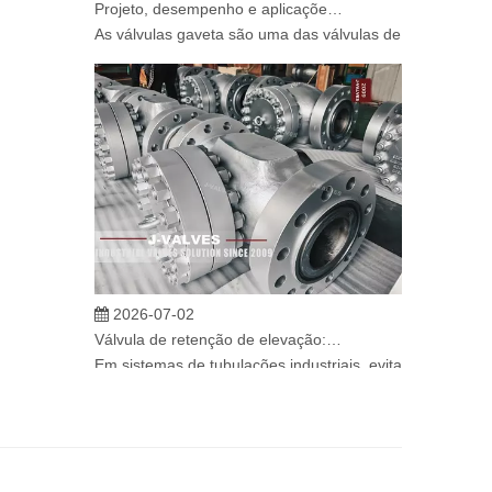
As válvulas gaveta são uma das válvulas de isolamento m
2026-07-02
Válvula de retenção de elevação: projeto de engenharia e aplicação industrial em sistemas de dutos de alta pressão
Em sistemas de tubulações industriais, evitar o fluxo re