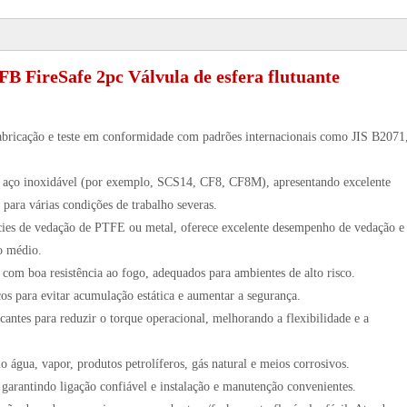
FB FireSafe 2pc Válvula de esfera flutuante
fabricação e teste em conformidade com padrões internacionais como JIS B2071
de aço inoxidável (por exemplo, SCS14, CF8, CF8M), apresentando excelente
 para várias condições de trabalho severas.
cies de vedação de PTFE ou metal, oferece excelente desempenho de vedação e
o médio.
com boa resistência ao fogo, adequados para ambientes de alto risco.
cos para evitar acumulação estática e aumentar a segurança.
icantes para reduzir o torque operacional, melhorando a flexibilidade e a
o água, vapor, produtos petrolíferos, gás natural e meios corrosivos.
 garantindo ligação confiável e instalação e manutenção convenientes.