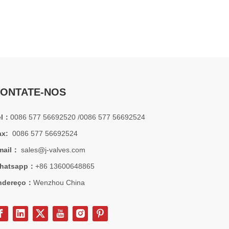
2026-07-01
Por que os sistemas marítimos confiam nas válvulas gaveta C95800
Os sistemas de engenharia naval operam em alguns dos a
ONTATE-NOS
el：
0086 577 56692520 /0086 577 56692524
ax:
0086 577 56692524
mail：
sales@j-valves.com
hatsapp：
+86 13600648865
ndereço：
Wenzhou China
2026-07-01