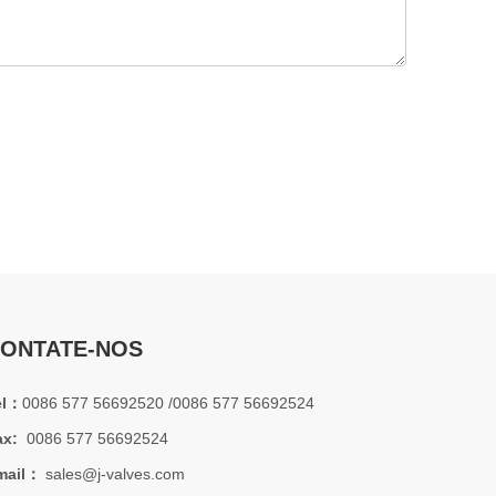
2026-07-01
Por que os sistemas marítimos confiam nas válvulas gaveta C95800
Os sistemas de engenharia naval operam em alguns dos a
ONTATE-NOS
el：
0086 577 56692520 /0086 577 56692524
ax:
0086 577 56692524
2026-07-01
mail：
sales@j-valves.com