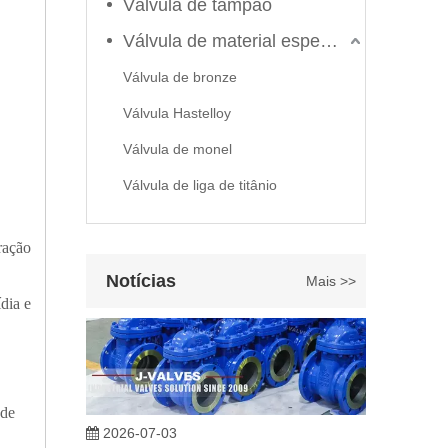
Válvula de tampão
Válvula de material especial
Válvula de bronze
Válvula Hastelloy
2026-06-22
Válvula de monel
Como selecionar a válvula esférica de alta pressão e alta temperatura F321? Guia de estrutura de válvula de esfera de alta temperatura classe 600 de 6'
J-VALVES fabrica válvula de esfera de alta temperatura e
Válvula de liga de titânio
ração
Notícias
Mais >>
dia e
 de
2026-07-03
Projeto, desempenho e aplicações de válvulas gaveta industriais em sistemas de dutos de alta pressão