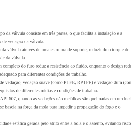
po da válvula consiste em três partes, o que facilita a instalação e a
o de vedação da válvula.
 da válvula através de uma estrutura de suporte, reduzindo o torque de
ade da válvula.
n completo do furo reduz a resistência ao fluido, enquanto o design red
 adequado para diferentes condições de trabalho.
s de vedação, vedação suave (como PTFE, RPTFE) e vedação dura (co
equisitos de diferentes mídias e condições de trabalho.
API 607, quando as vedações não metálicas são queimadas em um incê
 se baseia na força da mola para impedir a propagação do fogo e o
dade estática gerada pelo atrito entre a bola e o assento, evitando risco