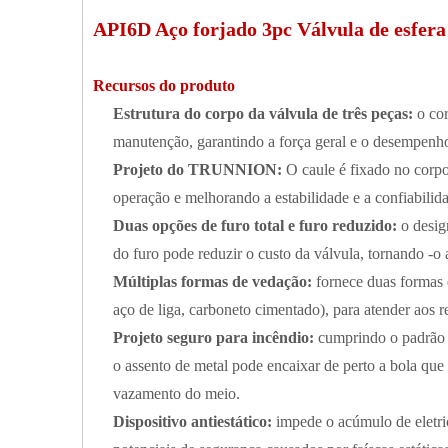
API6D Aço forjado 3pc Válvula de esfera
Recursos do produto
Estrutura do corpo da válvula de três peças:
o cor
manutenção, garantindo a força geral e o desempenh
Projeto do TRUNNION:
O caule é fixado no corpo
operação e melhorando a estabilidade e a confiabilid
Duas opções de furo total e furo reduzido:
o desig
do furo pode reduzir o custo da válvula, tornando -o
Múltiplas formas de vedação:
fornece duas forma
aço de liga, carboneto cimentado), para atender aos r
Projeto seguro para incêndio:
cumprindo o padrão 
o assento de metal pode encaixar de perto a bola que
vazamento do meio.
Dispositivo antiestático:
impede o acúmulo de eletrici