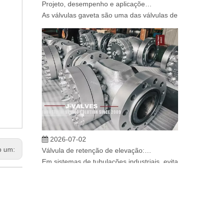
As válvulas gaveta são uma das válvulas de isolamento m
2026-07-02
Válvula de retenção de elevação: projeto de engenharia e aplicação industrial em sistemas de dutos de alta pressão
b um:
Em sistemas de tubulações industriais, evitar o fluxo re