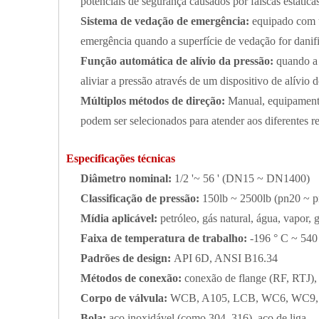
potenciais de segurança causados ​​por faíscas estática
Sistema de vedação de emergência:
equipado com u
emergência quando a superfície de vedação for danifi
Função automática de alívio da pressão:
quando a
aliviar a pressão através de um dispositivo de alívio 
Múltiplos métodos de direção:
Manual, equipamento
podem ser selecionados para atender aos diferentes r
Especificações técnicas
Diâmetro nominal:
1/2 '~ 56 ' (DN15 ~ DN1400)
Classificação de pressão:
150lb ~ 2500lb (pn20 ~ 
Mídia aplicável:
petróleo, gás natural, água, vapor, 
Faixa de temperatura de trabalho:
-196 ° C ~ 540
Padrões de design:
API 6D, ANSI B16.34
Métodos de conexão:
conexão de flange (RF, RTJ)
Corpo de válvula:
WCB, A105, LCB, WC6, WC9, 
Bola:
aço inoxidável (como 304, 316), aço de liga