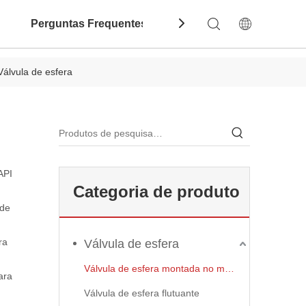
Perguntas Frequentes
Contate-Nos
Dow
Válvula de esfera
API
Categoria de produto
 de
ra
Válvula de esfera
Válvula de esfera montada no munhão
ara
Válvula de esfera flutuante