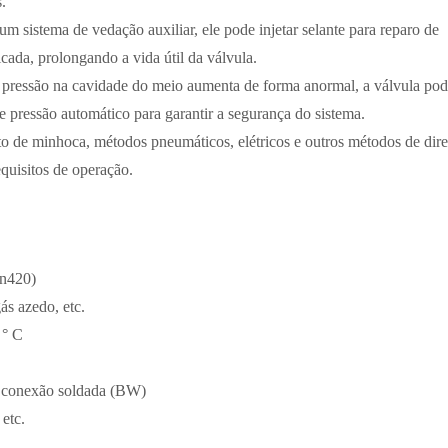
s.
m sistema de vedação auxiliar, ele pode injetar selante para reparo de
cada, prolongando a vida útil da válvula.
 pressão na cavidade do meio aumenta de forma anormal, a válvula po
de pressão automático para garantir a segurança do sistema.
 de minhoca, métodos pneumáticos, elétricos e outros métodos de dir
equisitos de operação.
pn420)
gás azedo, etc.
 ° C
, conexão soldada (BW)
etc.