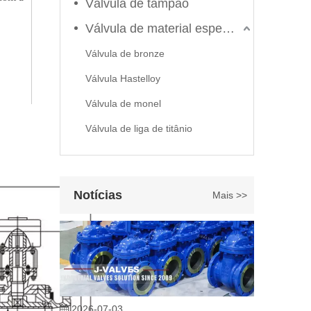
Válvula de tampão
Válvula de material especial
Válvula de bronze
Válvula Hastelloy
2026-06-22
Válvula de monel
Como selecionar a válvula esférica de alta pressão e alta temperatura F321? Guia de estrutura de válvula de esfera de alta temperatura classe 600 de 6'
Válvula de liga de titânio
J-VALVES fabrica válvula de esfera de alta temperatura e
Notícias
Mais >>
2026-07-03