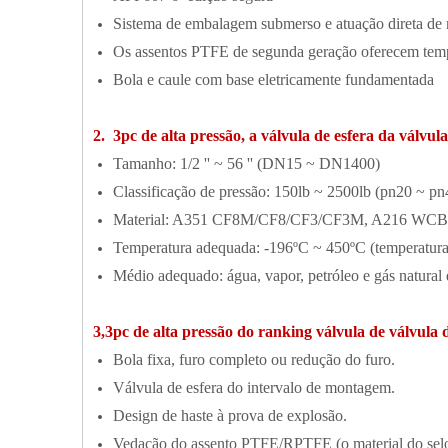
Sistema de embalagem submerso e atuação direta d
Os assentos PTFE de segunda geração oferecem tempe
Bola e caule com base eletricamente fundamentada
2. 3pc de alta pressão, a válvula de esfera da válvul
Tamanho: 1/2 '' ~ 56 '' (DN15 ~ DN1400)
Classificação de pressão: 150lb ~ 2500lb (pn20 ~ pn
Material: A351 CF8M/CF8/CF3/CF3M, A216 WCB
Temperatura adequada: -196ºC ~ 450ºC (temperatura d
Médio adequado: água, vapor, petróleo e gás natural 
3,3pc de alta pressão do ranking válvula de válvula 
Bola fixa, furo completo ou redução do furo.
Válvula de esfera do intervalo de montagem.
Design de haste à prova de explosão.
Vedação do assento PTFE/RPTFE (o material do selo d