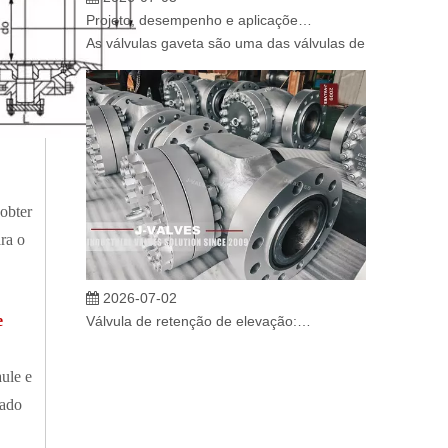
Projeto, desempenho e aplicações de válvulas gaveta industriais em sistemas de dutos de alta pressão
As válvulas gaveta são uma das válvulas de isolamento m
 obter
ra o
2026-07-02
Válvula de retenção de elevação: projeto de engenharia e aplicação industrial em sistemas de dutos de alta pressão
e
Em sistemas de tubulações industriais, evitar o fluxo re
ule e
tado