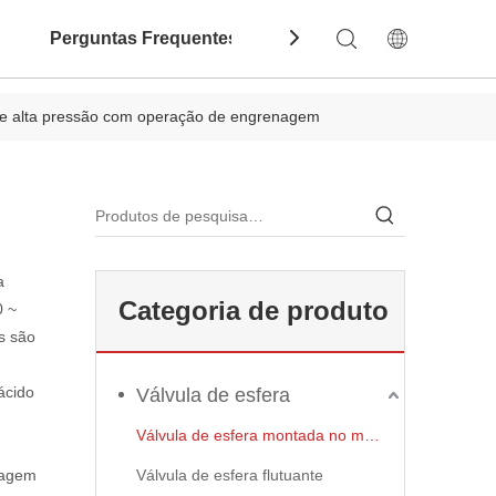
Perguntas Frequentes
Contate-Nos
Dow
 de alta pressão com operação de engrenagem
a
Categoria de produto
0 ~
is são
 ácido
Válvula de esfera
Válvula de esfera montada no munhão
dagem
Válvula de esfera flutuante