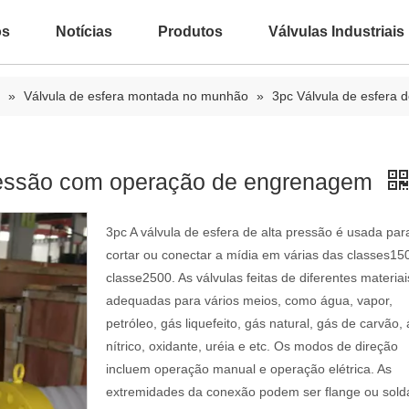
ós
Notícias
Produtos
Válvulas Industriais
»
Válvula de esfera montada no munhão
»
3pc Válvula de esfera
 pressão com operação de engrenagem
3pc A válvula de esfera de alta pressão é usada par
cortar ou conectar a mídia em várias das classes15
classe2500. As válvulas feitas de diferentes materia
adequadas para vários meios, como água, vapor,
petróleo, gás liquefeito, gás natural, gás de carvão,
nítrico, oxidante, uréia e etc. Os modos de direção
incluem operação manual e operação elétrica. As
extremidades da conexão podem ser flange ou sol