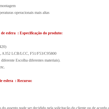
e montagem
raturas operacionais mais altas
a de esfera : Especificação do produto:
420)
, A352 LCB/LCC, F51/F53/C95800
iferente Escolha diferentes materiais).
etc.
de esfera : Recurso:
o assento pode ser decidido pela solicitação do cliente ou de acordo