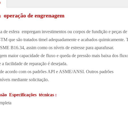
n
om operação de engrenagem
la de esfera empregam investimentos ou corpos de fundição e peças de
 ASTM que são tratados timel adequadamente e acabados quimicamente. 
SME B16.34, assim como os níveis de estresse para aparafusar.
igem maior capacidade de fluxo e queda de pressão mais baixa dos flux
 a facilidade de reparação é desejada.
ada de acordo com os padrões API e ASME/ANSI. Outros padrões
íveis mediante solicitação.
ssão Especificações técnicas :
ompleta