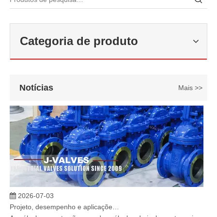
2026-06-22
Como selecionar a válvula esférica de alta pressão e alta temperatura F321? Guia de estrutura de válvula de esfera de alta temperatura classe 600 de 6'
Categoria de produto
J-VALVES fabrica válvula de esfera de alta temperatura em aço forj
Notícias
Mais >>
2026-07-03
Projeto, desempenho e aplicações de válvulas gaveta industriais em sistemas de dutos de alta pressão
As válvulas gaveta são uma das válvulas de isolamento mais amplam