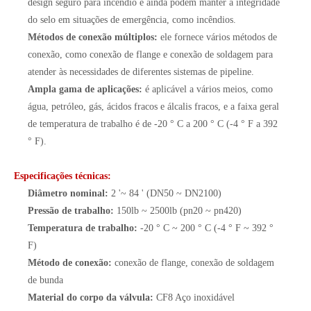
design seguro para incêndio e ainda podem manter a integridade
do selo em situações de emergência, como incêndios.
Métodos de conexão múltiplos:
ele fornece vários métodos de
conexão, como conexão de flange e conexão de soldagem para
atender às necessidades de diferentes sistemas de pipeline.
Ampla gama de aplicações:
é aplicável a vários meios, como
água, petróleo, gás, ácidos fracos e álcalis fracos, e a faixa geral
de temperatura de trabalho é de -20 ° C a 200 ° C (-4 ° F a 392
° F).
Especificações técnicas:
Diâmetro nominal:
2 '~ 84 ' (DN50 ~ DN2100)
Pressão de trabalho:
150lb ~ 2500lb (pn20 ~ pn420)
Temperatura de trabalho:
-20 ° C ~ 200 ° C (-4 ° F ~ 392 °
F)
Método de conexão:
conexão de flange, conexão de soldagem
de bunda
Material do corpo da válvula:
CF8 Aço inoxidável