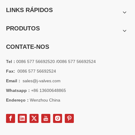
LINKS RÁPIDOS
PRODUTOS
CONTATE-NOS
Tel：
0086 577 56692520 /0086 577 56692524
Fax:
0086 577 56692524
2026-07-01
Email：
sales@j-valves.com
Vantagens das válvulas borboleta Lug Wafer versus válvulas borboleta Wafer convencionais | J-VALVES Casos de aplicação de engenharia de válvula borboleta de grande diâmetro 16' 150LB WCB
Whatsapp：
+86 13600648865
J-VALVES fabricante de válvula borboleta wafer lug, válvula borbo
Endereço：
Wenzhou China