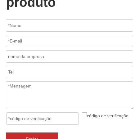
produto
2026-07-02
J-VALVES Válvula borboleta com flange tripla excêntrica DN2800 PN10 WCB: vantagens, guia de seleção e casos de projetos de sucesso
J-VALVES fornece válvulas borboleta de flange excêntrica tripla 