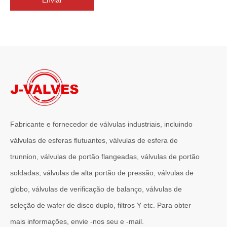
Enviar
Fabricante e fornecedor de válvulas industriais, incluindo
válvulas de esferas flutuantes, válvulas de esfera de
trunnion, válvulas de portão flangeadas, válvulas de portão
2026-07-01
soldadas, válvulas de alta portão de pressão, válvulas de
Por que os sistemas marítimos confiam nas válvulas gaveta C95800
Os sistemas de engenharia naval operam em alguns dos ambientes m
globo, válvulas de verificação de balanço, válvulas de
seleção de wafer de disco duplo, filtros Y etc. Para obter
mais informações, envie -nos seu e -mail.