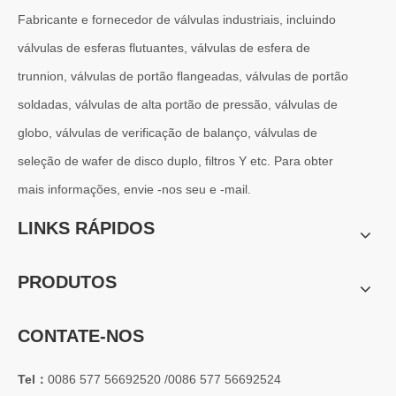
Fabricante e fornecedor de válvulas industriais, incluindo
válvulas de esferas flutuantes, válvulas de esfera de
trunnion, válvulas de portão flangeadas, válvulas de portão
2026-07-01
soldadas, válvulas de alta portão de pressão, válvulas de
Por que os sistemas marítimos confiam nas válvulas gaveta C95800
globo, válvulas de verificação de balanço, válvulas de
Os sistemas de engenharia naval operam em alguns dos ambientes m
seleção de wafer de disco duplo, filtros Y etc. Para obter
mais informações, envie -nos seu e -mail.
LINKS RÁPIDOS
PRODUTOS
CONTATE-NOS
Tel：
0086 577 56692520 /0086 577 56692524