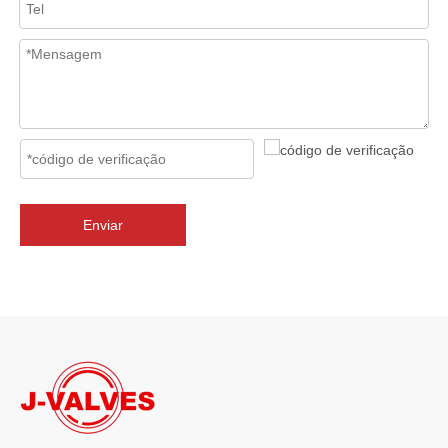
2026-07-02
J-VALVES Válvula borboleta com flange tripla excêntrica DN2800 PN10 WCB: vantagens, guia de seleção e casos de projetos de sucesso
J-VALVES fornece válvulas borboleta de flange excêntrica tripla 
Enviar