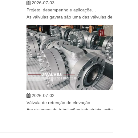
Projeto, desempenho e aplicações de válvulas gaveta industriais em sistemas de dutos de alta pressão
As válvulas gaveta são uma das válvulas de isolamento m
2026-07-02
Válvula de retenção de elevação: projeto de engenharia e aplicação industrial em sistemas de dutos de alta pressão
Em sistemas de tubulações industriais, evitar o fluxo re