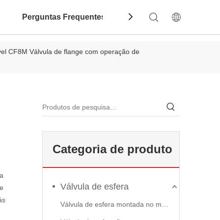
Perguntas Frequentes
Contate-Nos
Dow
vel CF8M Válvula de flange com operação de
Categoria de produto
ma
Válvula de esfera
te
ás
Válvula de esfera montada no munhão