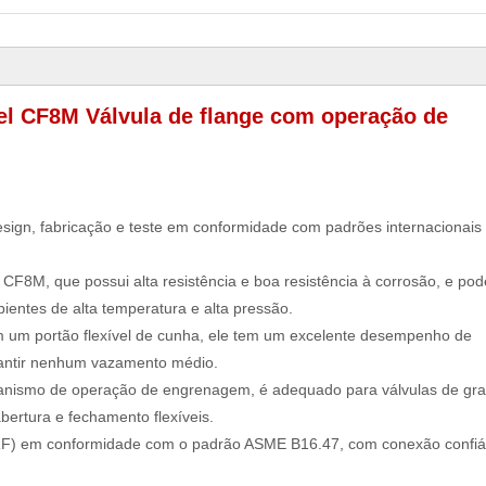
el CF8M Válvula de flange com operação de
esign, fabricação e teste em conformidade com padrões internacionai
l CF8M, que possui alta resistência e boa resistência à corrosão, e pod
entes de alta temperatura e alta pressão.
 um portão flexível de cunha, ele tem um excelente desempenho de
rantir nenhum vazamento médio.
nismo de operação de engrenagem, é adequado para válvulas de gr
ertura e fechamento flexíveis.
(RF) em conformidade com o padrão ASME B16.47, com conexão confiá