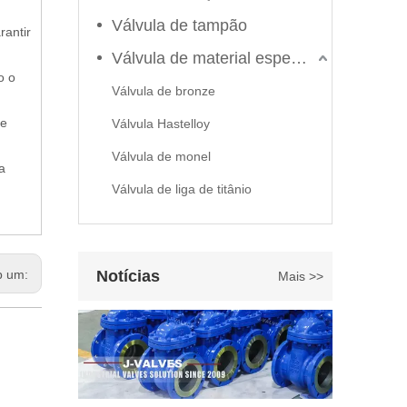
Válvula de tampão
rantir
Válvula de material especial
o o
Válvula de bronze
le
Válvula Hastelloy
2026-06-22
Válvula de monel
a
Como selecionar a válvula esférica de alta pressão e alta temperatura F321? Guia de estrutura de válvula de esfera de alta temperatura classe 600 de 6'
Válvula de liga de titânio
J-VALVES fabrica válvula de esfera de alta temperatura e
b um:
Notícias
Mais >>
2026-07-03