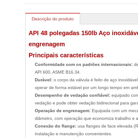
Descrição do produto
API 48 polegadas 150lb Aço inoxidáv
engrenagem
Principais características
Conformidade com os padrões internacionais:
d
API 600, ASME B16.34.
Durável:
o corpo da válvula é feito de aço inoxidáve
operar de forma estável por um longo tempo em ambi
Desempenho de vedação confiável:
equipado com
vedação e pode obter vedação bidirecional para ga
Operação de engrenagem:
Equipada com um meca
diâmetro, com operação que economiza trabalho e ab
Conexão do flange:
usa flanges de face elevada 
instalação e manutenção convenientes.