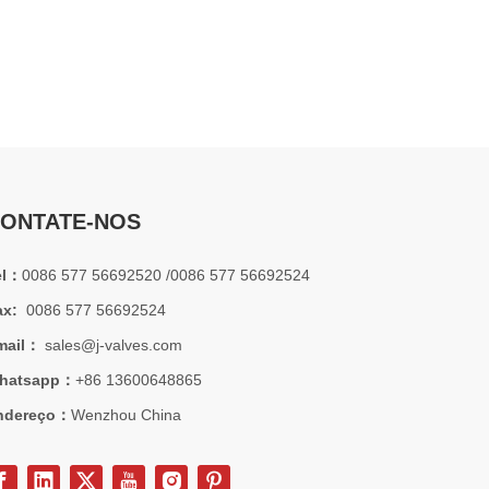
2026-07-01
Por que os sistemas marítimos confiam nas válvulas gaveta C95800
Os sistemas de engenharia naval operam em alguns dos a
ONTATE-NOS
el：
0086 577 56692520 /0086 577 56692524
ax:
0086 577 56692524
mail：
sales@j-valves.com
hatsapp：
+86 13600648865
ndereço：
Wenzhou China