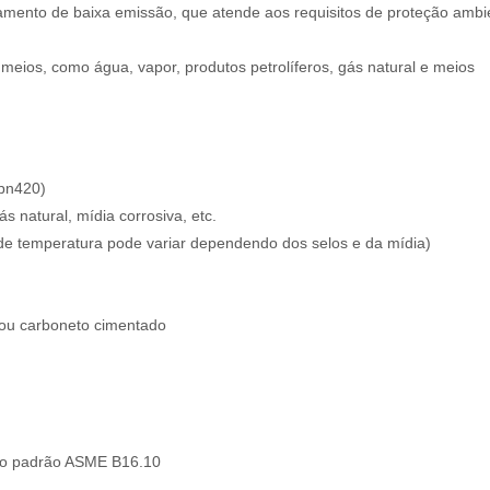
ento de baixa emissão, que atende aos requisitos de proteção ambi
meios, como água, vapor, produtos petrolíferos, gás natural e meios
 pn420)
s natural, mídia corrosiva, etc.
de temperatura pode variar dependendo dos selos e da mídia)
M
 ou carboneto cimentado
o padrão ASME B16.10