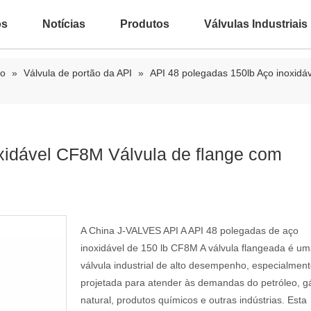
ós
Notícias
Produtos
Válvulas Industriais
ão
»
Válvula de portão da API
»
API 48 polegadas 150lb Aço inoxidá
xidável CF8M Válvula de flange com
A China J-VALVES API A API 48 polegadas de aço
inoxidável de 150 lb CF8M A válvula flangeada é u
válvula industrial de alto desempenho, especialmen
projetada para atender às demandas do petróleo, g
natural, produtos químicos e outras indústrias. Esta