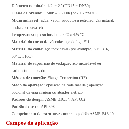
Diâmetro nominal:
1/2 '~ 2 ' (DN15 ~ DN50)
Classe de pressão:
150lb ~ 2500lb (pn20 ~ pn420)
Mídia aplicável:
água, vapor, produtos a petróleo, gás natural,
mídia corrosiva, etc.
Temperatura operacional:
-29 ℃ a 425 ℃
Material do corpo da válvula:
aço de liga F11
Material do caule:
aço inoxidável (por exemplo, 304, 316,
304L, 316L)
Material de superfície de vedação:
aço inoxidável ou
carboneto cimentado
Método de conexão:
Flange Connection (RF)
Modo de operação:
operação da roda manual; operação
opcional de engrenagem ou atuador elétrico
Padrões de design:
ASME B16.34, API 602
Padrão de teste:
API 598
Comprimento da estrutura:
cumpra o padrão ASME B16.10
Campos de aplicação