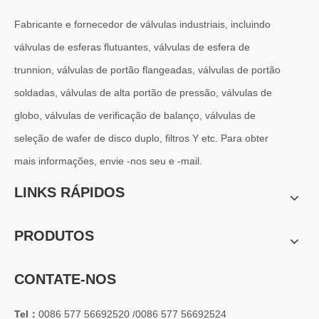
Fabricante e fornecedor de válvulas industriais, incluindo
válvulas de esferas flutuantes, válvulas de esfera de
trunnion, válvulas de portão flangeadas, válvulas de portão
2026-07-01
soldadas, válvulas de alta portão de pressão, válvulas de
Por que os sistemas marítimos confiam nas válvulas gaveta C95800
Os sistemas de engenharia naval operam em alguns dos ambientes m
globo, válvulas de verificação de balanço, válvulas de
seleção de wafer de disco duplo, filtros Y etc. Para obter
mais informações, envie -nos seu e -mail.
LINKS RÁPIDOS
PRODUTOS
CONTATE-NOS
Tel：
0086 577 56692520 /0086 577 56692524