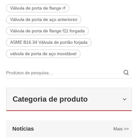
Válvula de porta de flange rf
Válvula de porta de aço anteriores
Válvula de porta de flange f11 forgada
ASME B16.34 Válvula de portão forjada
válvula de porta de aço inoxidável
2026-06-22
Como selecionar a válvula esférica de alta pressão e alta temperatura F321? Guia de estrutura de válvula de esfera de alta temperatura classe 600 de 6'
Categoria de produto
J-VALVES fabrica válvula de esfera de alta temperatura em aço forj
Notícias
Mais >>