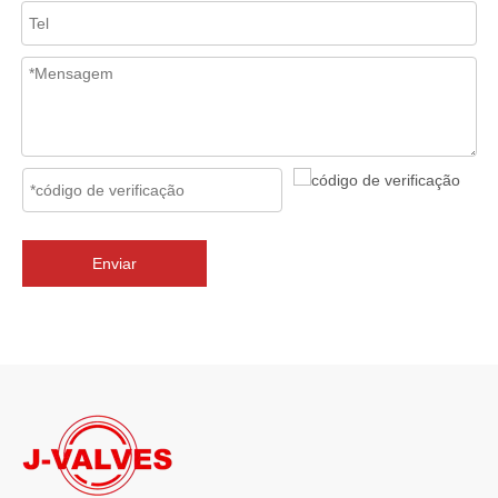
2026-07-02
J-VALVES Válvula borboleta com flange tripla excêntrica DN2800 PN10 WCB: vantagens, guia de seleção e casos de projetos de sucesso
J-VALVES fornece válvulas borboleta de flange excêntrica tripla 
Enviar