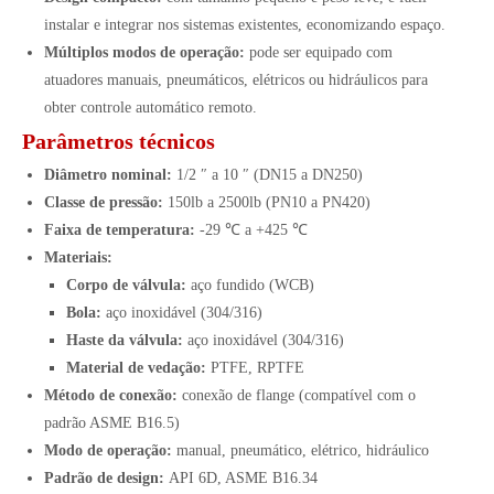
instalar e integrar nos sistemas existentes, economizando espaço.
Múltiplos modos de operação:
pode ser equipado com
atuadores manuais, pneumáticos, elétricos ou hidráulicos para
obter controle automático remoto.
Parâmetros técnicos
Diâmetro nominal:
1/2 ″ a 10 ″ (DN15 a DN250)
Classe de pressão:
150lb a 2500lb (PN10 a PN420)
Faixa de temperatura:
-29 ℃ a +425 ℃
Materiais:
Corpo de válvula:
aço fundido (WCB)
Bola:
aço inoxidável (304/316)
Haste da válvula:
aço inoxidável (304/316)
Material de vedação:
PTFE, RPTFE
Método de conexão:
conexão de flange (compatível com o
padrão ASME B16.5)
Modo de operação:
manual, pneumático, elétrico, hidráulico
Padrão de design:
API 6D, ASME B16.34