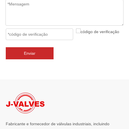
2026-07-02
J-VALVES Válvula borboleta com flange tripla excêntrica DN2800 PN10 WCB: vantagens, guia de seleção e casos de projetos de sucesso
J-VALVES fornece válvulas borboleta de flange excêntrica tripla 
Enviar
Fabricante e fornecedor de válvulas industriais, incluindo