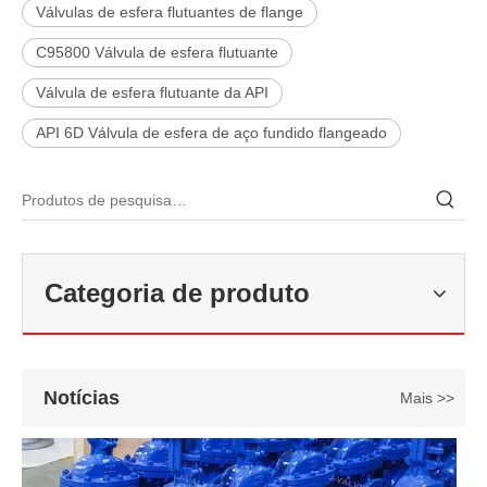
Válvulas de esfera flutuantes de flange
C95800 Válvula de esfera flutuante
Válvula de esfera flutuante da API
API 6D Válvula de esfera de aço fundido flangeado
2026-06-22
Como selecionar a válvula esférica de alta pressão e alta temperatura F321? Guia de estrutura de válvula de esfera de alta temperatura classe 600 de 6'
J-VALVES fabrica válvula de esfera de alta temperatura em aço forj
Categoria de produto
Notícias
Mais >>