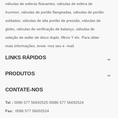
válvulas de esferas flutuantes, válvulas de esfera de
trunnion, válvulas de portão flangeadas, válvulas de portão
2026-07-01
Por que os sistemas marítimos confiam nas válvulas gaveta C95800
soldadas, válvulas de alta portão de pressão, válvulas de
Os sistemas de engenharia naval operam em alguns dos ambientes m
globo, válvulas de verificação de balanço, válvulas de
seleção de wafer de disco duplo, filtros Y etc. Para obter
mais informações, envie -nos seu e -mail.
LINKS RÁPIDOS
PRODUTOS
CONTATE-NOS
Tel：
0086 577 56692520 /0086 577 56692524
Fax:
0086 577 56692524
2026-07-01