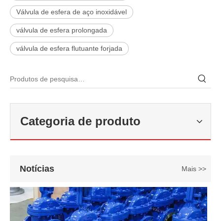
Válvula de esfera de aço inoxidável
válvula de esfera prolongada
válvula de esfera flutuante forjada
2026-06-22
Como selecionar a válvula esférica de alta pressão e alta temperatura F321? Guia de estrutura de válvula de esfera de alta temperatura classe 600 de 6'
Categoria de produto
J-VALVES fabrica válvula de esfera de alta temperatura em aço forj
Notícias
Mais >>