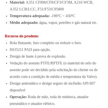
Material:
A351 CF8M/CF8/CF3/CF3M, A216 WCB,
A352 LCB/LCC, F51/F53/C95800
Temperatura adequada:
-196ºC ~ 450ºC
Médio adequado:
água, vapor, petróleo e gás natural etc.
Recurso do produto:
Bola flutuante, furo completo ou reduzir o furo.
ISO5211 PAD para opção.
Design de haste à prova de explosão.
Vedação do assento PTFE/RPTFE (o material do selo do
assento pode ser decidido pela solicitação do cliente ou de
acordo com a condição de média e temperatura da Valve).
Design antiestático e design seguro de incêndio API 607 ​​
disponível
Operação:
Roda de mão, roda de minhoca, atuador
pneumático e atuador elétrico.