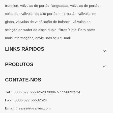
trunnion, válvulas de portão flangeadas, válvulas de portão
2026-07-01
soldadas, válvulas de alta portão de pressão, válvulas de
Por que os sistemas marítimos confiam nas válvulas gaveta C95800
Os sistemas de engenharia naval operam em alguns dos ambientes m
globo, válvulas de verificação de balanço, válvulas de
seleção de wafer de disco duplo, filtros Y etc. Para obter
mais informações, envie -nos seu e -mail.
LINKS RÁPIDOS
PRODUTOS
CONTATE-NOS
Tel：
0086 577 56692520 /0086 577 56692524
Fax:
0086 577 56692524
2026-07-01
Email：
sales@j-valves.com