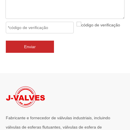
2026-07-02
J-VALVES Válvula borboleta com flange tripla excêntrica DN2800 PN10 WCB: vantagens, guia de seleção e casos de projetos de sucesso
J-VALVES fornece válvulas borboleta de flange excêntrica tripla 
Enviar
Fabricante e fornecedor de válvulas industriais, incluindo
válvulas de esferas flutuantes, válvulas de esfera de