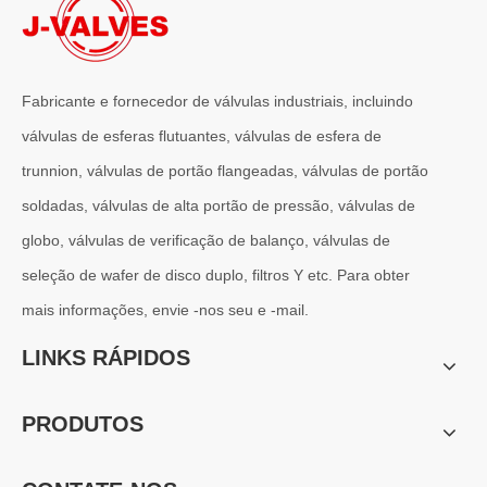
Fabricante e fornecedor de válvulas industriais, incluindo
válvulas de esferas flutuantes, válvulas de esfera de
trunnion, válvulas de portão flangeadas, válvulas de portão
2026-07-01
soldadas, válvulas de alta portão de pressão, válvulas de
Por que os sistemas marítimos confiam nas válvulas gaveta C95800
Os sistemas de engenharia naval operam em alguns dos ambientes m
globo, válvulas de verificação de balanço, válvulas de
seleção de wafer de disco duplo, filtros Y etc. Para obter
mais informações, envie -nos seu e -mail.
LINKS RÁPIDOS
PRODUTOS