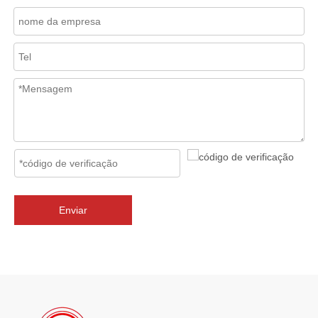
2026-07-02
J-VALVES Válvula borboleta com flange tripla excêntrica DN2800 PN10 WCB: vantagens, guia de seleção e casos de projetos de sucesso
J-VALVES fornece válvulas borboleta de flange excêntrica tripla 
Enviar