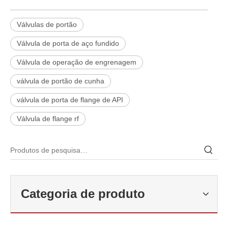
Válvulas de portão
Válvula de porta de aço fundido
Válvula de operação de engrenagem
válvula de portão de cunha
válvula de porta de flange de API
Válvula de flange rf
2026-06-22
Como selecionar a válvula esférica de alta pressão e alta temperatura F321? Guia de estrutura de válvula de esfera de alta temperatura classe 600 de 6'
Categoria de produto
J-VALVES fabrica válvula de esfera de alta temperatura em aço forj