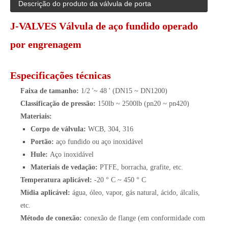
Descrição do produto da válvula de porta
J-VALVES Válvula de aço fundido operado
por engrenagem
Especificações técnicas
Faixa de tamanho:
1/2 '~ 48 ' (DN15 ~ DN1200)
Classificação de pressão:
150lb ~ 2500lb (pn20 ~ pn420)
Materiais:
Corpo de válvula:
WCB, 304, 316
Portão:
aço fundido ou aço inoxidável
Hule:
Aço inoxidável
Materiais de vedação:
PTFE, borracha, grafite, etc.
Temperatura aplicável:
-20 ° C ~ 450 ° C
Mídia aplicável:
água, óleo, vapor, gás natural, ácido, álcalis,
etc.
Método de conexão:
conexão de flange (em conformidade com