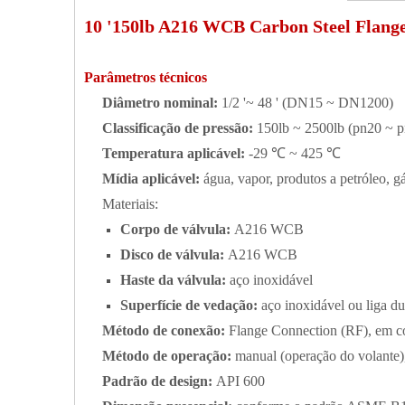
10 '150lb A216 WCB Carbon Steel Flang
Parâmetros técnicos
Diâmetro nominal:
1/2 '~ 48 ' (DN15 ~ DN1200)
Classificação de pressão:
150lb ~ 2500lb (pn20 ~ 
Temperatura aplicável:
-29 ℃ ~ 425 ℃
Mídia aplicável:
água, vapor, produtos a petróleo, gá
Materiais:
Corpo de válvula:
A216 WCB
Disco de válvula:
A216 WCB
Haste da válvula:
aço inoxidável
Superfície de vedação:
aço inoxidável ou liga du
Método de conexão:
Flange Connection (RF), em 
Método de operação:
manual (operação do volante)
Padrão de design:
API 600