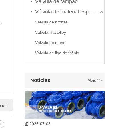
Válvula de tampão
Válvula de material especial
Válvula de bronze
o
Válvula Hastelloy
2026-06-22
Válvula de monel
Como selecionar a válvula esférica de alta pressão e alta temperatura F321? Guia de estrutura de válvula de esfera de alta temperatura classe 600 de 6'
Válvula de liga de titânio
J-VALVES fabrica válvula de esfera de alta temperatura e
Notícias
Mais >>
b um:
2026-07-03
l
Projeto, desempenho e aplicações de válvulas gaveta industriais em sistemas de dutos de alta pressão