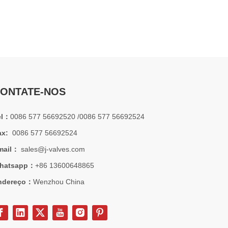
2026-07-01
Por que os sistemas marítimos confiam nas válvulas gaveta C95800
Os sistemas de engenharia naval operam em alguns dos a
ONTATE-NOS
el：
0086 577 56692520 /0086 577 56692524
ax:
0086 577 56692524
mail：
sales@j-valves.com
hatsapp：
+86 13600648865
ndereço：
Wenzhou China
2026-07-01