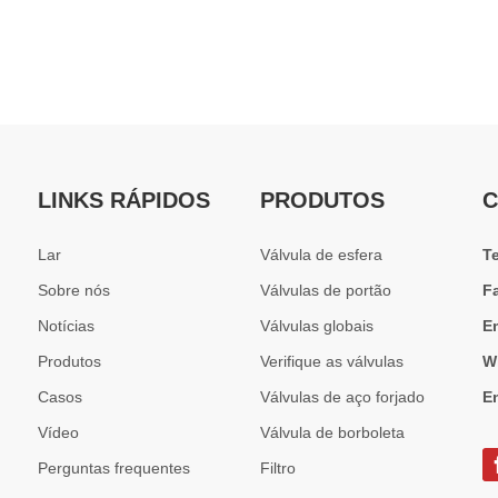
LINKS RÁPIDOS
PRODUTOS
C
Lar
Válvula de esfera
T
Sobre nós
Válvulas de portão
F
Notícias
Válvulas globais
E
Produtos
Verifique as válvulas
W
Casos
Válvulas de aço forjado
E
Vídeo
Válvula de borboleta
Perguntas frequentes
Filtro