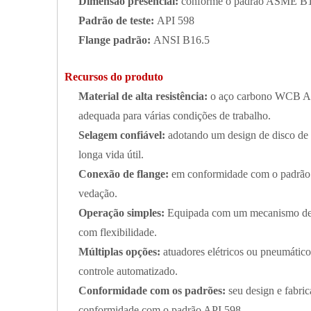
Dimensão presencial:
conforme o padrão ASME B
Padrão de teste:
API 598
Flange padrão:
ANSI B16.5
Recursos do produto
Material de alta resistência:
o aço carbono WCB A21
adequada para várias condições de trabalho.
Selagem confiável:
adotando um design de disco de
longa vida útil.
Conexão de flange:
em conformidade com o padrão 
vedação.
Operação simples:
Equipada com um mecanismo de o
com flexibilidade.
Múltiplas opções:
atuadores elétricos ou pneumátic
controle automatizado.
Conformidade com os padrões:
seu design e fabri
conformidade com o padrão API 598.