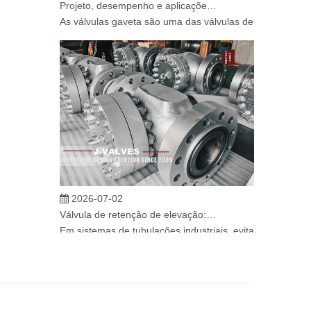
As válvulas gaveta são uma das válvulas de isolamento m
2026-07-02
Válvula de retenção de elevação: projeto de engenharia e aplicação industrial em sistemas de dutos de alta pressão
Em sistemas de tubulações industriais, evitar o fluxo re