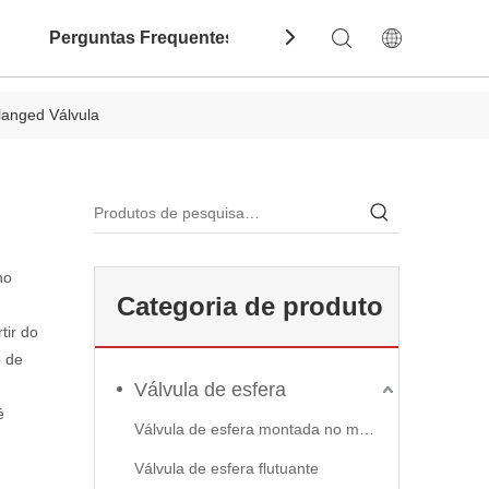
Perguntas Frequentes
Contate-Nos
Dow
langed Válvula
no
Categoria de produto
tir do
 de
Válvula de esfera
é
Válvula de esfera montada no munhão
Válvula de esfera flutuante