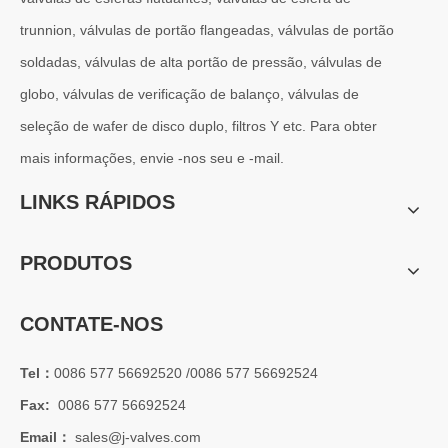
trunnion, válvulas de portão flangeadas, válvulas de portão
2026-07-01
soldadas, válvulas de alta portão de pressão, válvulas de
Por que os sistemas marítimos confiam nas válvulas gaveta C95800
globo, válvulas de verificação de balanço, válvulas de
Os sistemas de engenharia naval operam em alguns dos ambientes m
seleção de wafer de disco duplo, filtros Y etc. Para obter
mais informações, envie -nos seu e -mail.
LINKS RÁPIDOS
PRODUTOS
CONTATE-NOS
Tel：
0086 577 56692520 /0086 577 56692524
Fax:
0086 577 56692524
Email：
sales@j-valves.com