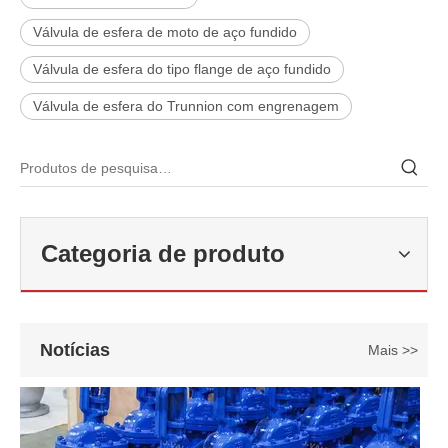
Válvula de esfera de moto de aço fundido
Válvula de esfera do tipo flange de aço fundido
Válvula de esfera do Trunnion com engrenagem
2026-06-22
Como selecionar a válvula esférica de alta pressão e alta temperatura F321? Guia de estrutura de válvula de esfera de alta temperatura classe 600 de 6'
Categoria de produto
J-VALVES fabrica válvula de esfera de alta temperatura em aço forj
Notícias
Mais >>