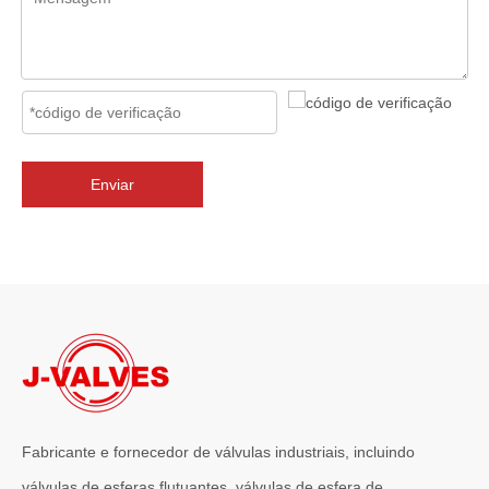
2026-07-02
J-VALVES Válvula borboleta com flange tripla excêntrica DN2800 PN10 WCB: vantagens, guia de seleção e casos de projetos de sucesso
J-VALVES fornece válvulas borboleta de flange excêntrica tripla 
Enviar
Fabricante e fornecedor de válvulas industriais, incluindo
válvulas de esferas flutuantes, válvulas de esfera de