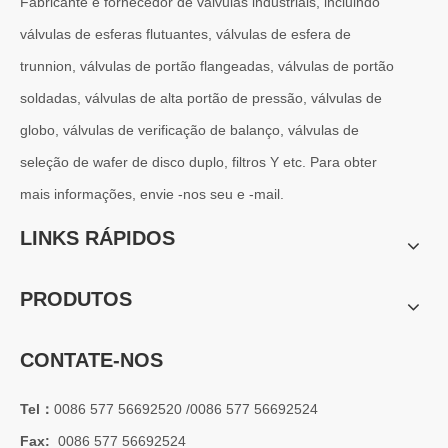
Fabricante e fornecedor de válvulas industriais, incluindo
válvulas de esferas flutuantes, válvulas de esfera de
trunnion, válvulas de portão flangeadas, válvulas de portão
2026-07-01
soldadas, válvulas de alta portão de pressão, válvulas de
Por que os sistemas marítimos confiam nas válvulas gaveta C95800
globo, válvulas de verificação de balanço, válvulas de
Os sistemas de engenharia naval operam em alguns dos ambientes m
seleção de wafer de disco duplo, filtros Y etc. Para obter
mais informações, envie -nos seu e -mail.
LINKS RÁPIDOS
PRODUTOS
CONTATE-NOS
Tel：
0086 577 56692520 /0086 577 56692524
Fax:
0086 577 56692524