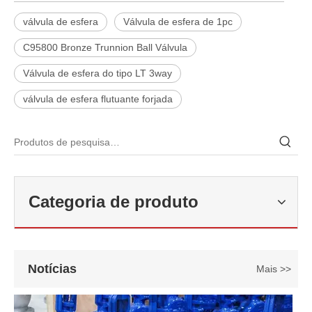
válvula de esfera
Válvula de esfera de 1pc
C95800 Bronze Trunnion Ball Válvula
Válvula de esfera do tipo LT 3way
válvula de esfera flutuante forjada
2026-06-22
Como selecionar a válvula esférica de alta pressão e alta temperatura F321? Guia de estrutura de válvula de esfera de alta temperatura classe 600 de 6'
Categoria de produto
J-VALVES fabrica válvula de esfera de alta temperatura em aço forj
Notícias
Mais >>