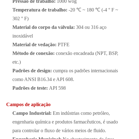
Pressão de trabalho:
1000 wog
Temperatura de trabalho:
-20 ℃ ~ 180 ℃ (-4 ° F ~
302 ° F)
Material do corpo da válvula:
304 ou 316 aço
inoxidável
Material de vedação:
PTFE
Método de conexão:
conexão encadeada (NPT, BSP,
etc.)
Padrões de design:
cumpra os padrões internacionais
como ANSI B16.34 e API 608.
Padrões de teste:
API 598
Campos de aplicação
Campo Industrial:
Em indústrias como petróleo,
engenharia química e produtos farmacêuticos, é usado
para controlar o fluxo de vários meios de fluido.