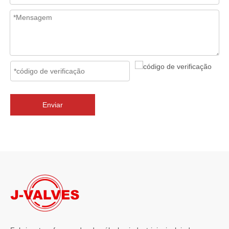
2026-07-02
J-VALVES Válvula borboleta com flange tripla excêntrica DN2800 PN10 WCB: vantagens, guia de seleção e casos de projetos de sucesso
J-VALVES fornece válvulas borboleta de flange excêntrica tripla 
Enviar