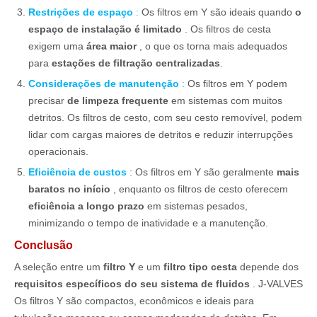
Restrições de espaço
:
Os filtros em Y são ideais quando
o
espaço de instalação é limitado
. Os filtros de cesta
exigem uma
área maior
, o que os torna mais adequados
para
estações de filtração centralizadas
.
Considerações de manutenção
:
Os filtros em Y podem
precisar
de limpeza frequente
em sistemas com muitos
detritos. Os filtros de cesto, com seu cesto removível, podem
lidar com cargas maiores de detritos e reduzir interrupções
operacionais.
Eficiência de custos
: Os filtros em Y são geralmente
mais
baratos no início
, enquanto os filtros de cesto oferecem
eficiência a longo prazo
em sistemas pesados,
minimizando o tempo de inatividade e a manutenção.
Conclusão
A seleção entre um
filtro Y
e um
filtro tipo cesta
depende dos
requisitos específicos do seu sistema de fluidos
. J-VALVES
Os filtros Y são compactos, econômicos e ideais para