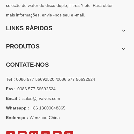
seleção de wafer de disco duplo, filtros Y etc. Para obter
mais informações, envie -nos seu e -mail.
LINKS RÁPIDOS
PRODUTOS
CONTATE-NOS
Tel：
0086 577 56692520 /0086 577 56692524
Fax:
0086 577 56692524
Email：
sales@j-valves.com
Whatsapp：
+86 13600648865
Endereço：
Wenzhou China