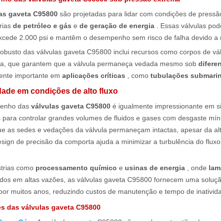
las gaveta C95800
são projetadas para lidar com condições de press
rias
de petróleo e gás
e
de geração de energia
. Essas válvulas po
xcede 2.000 psi e mantêm o desempenho sem risco de falha devido a
robusto das válvulas gaveta C95800 inclui recursos como corpos de vá
a, que garantem que a válvula permaneça vedada mesmo sob
difere
ente importante em
aplicações críticas
, como
tubulações submari
dade em condições de alto fluxo
enho das
válvulas gaveta C95800
é igualmente impressionante em si
s para controlar grandes volumes de fluidos e gases com desgaste mín
ue as sedes e vedações da válvula permaneçam intactas, apesar da alt
esign de precisão da comporta ajuda a minimizar a turbulência do fluxo
strias como
processamento químico
e
usinas de energia
, onde
lam
ados em altas vazões, as válvulas gaveta C95800 fornecem uma soluçã
 por muitos anos, reduzindo custos de manutenção e tempo de inativid
s das válvulas gaveta C95800