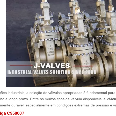
ões industriais, a seleção de válvulas apropriadas é fundamental par
 a longo prazo. Entre os muitos tipos de válvula disponíveis, a
válv
amente durável, especialmente em condições extremas de pressão e v
liga C95800?