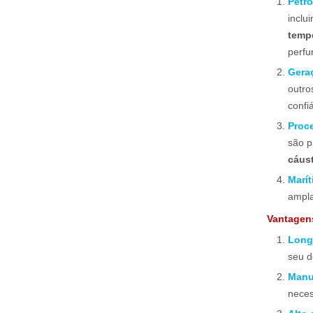
Petr
inclu
temp
perfu
Gera
outro
confi
Proc
são p
cáust
Marí
ampla
Vantagen
Long
seu d
Manu
neces