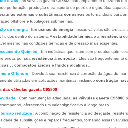
óleo e Gás
:
As válvulas gaveta C95800 são amplamente utilizadas e
indo perfuração, produção e transporte de petróleo e gás. Sua capaci
eraturas extremas
e
substâncias corrosivas
os torna ideais para a
ração offshore e tubulações submarinas.
ção de energia
:
Em
usinas de energia
, essas válvulas são cruciais 
s fluidos dentro do sistema. A
estabilidade térmica
e
a resistência
do
ável mesmo nas condições térmicas e de pressão mais exigentes.
essamento Químico
:
Em indústrias que lidam com produtos químicos
referidas por sua
resistência à corrosão
. Eles são frequentemente us
icas ,
,
compostos ácidos
e
fluidos alcalinos.
.
timo e Offshore
:
Devido à sua resistência à corrosão da água do mar
mente utilizadas em aplicações marítimas, incluindo
construção nav
s das válvulas gaveta C95800
evidade
:
Com manutenção adequada,
as válvulas gaveta C95800
p
esempenho, oferecendo um valor significativo a longo prazo.
tenção reduzida
:
A combinação de resistência ao desgaste, resistênc
sidade de substituições e reparos frequentes, tornando essas válvul