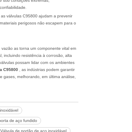
e sob condições extremas,
onfiabilidade.
, as válvulas C95800 ajudam a prevenir
 materiais perigosos não escapem para o
 vazão as torna um componente vital em
 incluindo resistência à corrosão, alta
 válvulas possam lidar com os ambientes
ta C95800
, as indústrias podem garantir
 e gases, melhorando, em última análise,
inoxidável
porta de aço fundido
Válvula de portão de aço inoxidável