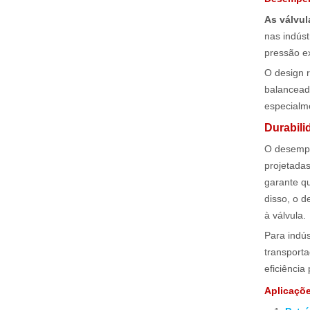
As válvu
nas indúst
pressão e
O design 
balancead
especialm
Durabili
O desemp
projetada
garante q
disso, o d
à válvula.
Para indú
transport
eficiência
Aplicaçõe