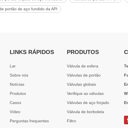
de portão de aço fundido da API
LINKS RÁPIDOS
PRODUTOS
C
Lar
Válvula de esfera
T
Sobre nós
Válvulas de portão
F
Notícias
Válvulas globais
E
Produtos
Verifique as válvulas
W
Casos
Válvulas de aço forjado
E
Vídeo
Válvula de borboleta
Perguntas frequentes
Filtro