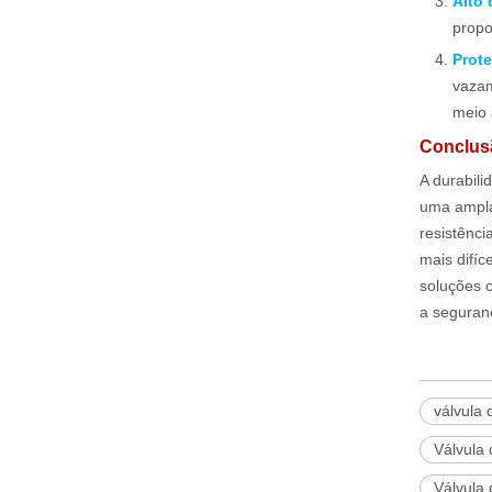
Alto
propo
Prot
vazam
meio 
Conclus
A durabil
uma ampla 
resistênci
mais difí
soluções c
a seguranç
válvula 
Válvula 
Válvula 