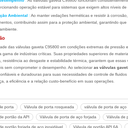
 desempenho
:
As válvulas gaveta C95800 funcionam consistentement
rcionando operação estável para sistemas que exigem altos níveis de c
eção Ambiental
:
Ao manter vedações herméticas e resistir à corrosão
entos, contribuindo assim para a proteção ambiental, garantindo que
ambiente.
ão
idade das
válvulas gaveta C95800
em condições extremas de pressão e
gama de indústrias críticas. Suas propriedades superiores de material,
a, resistência ao desgaste e estabilidade térmica, garantem que essas
ceis sem comprometer o desempenho. Ao selecionar
as válvulas gave
onfiáveis ​​e duradouras para suas necessidades de controle de fluidos
a, a eficiência e a relação custo-benefício em suas operações.
de porta
Válvula de porta rosqueada
válvula de porta de aço 
de portão da API
Válvula de porta de aço forjada
Válvula de 
de portão forjada de aço inoxidável
Válvula de portão API 6A