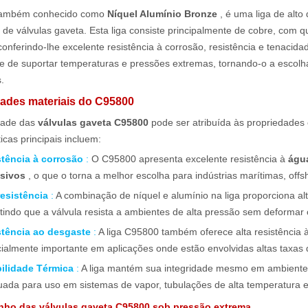
também conhecido como
Níquel Alumínio Bronze
, é uma liga de alt
 de válvulas gaveta. Esta liga consiste principalmente de cobre, com qu
conferindo-lhe excelente resistência à corrosão, resistência e tenaci
e de suportar temperaturas e pressões extremas, tornando-o a escolh
.
ades materiais do C95800
idade das
válvulas gaveta C95800
pode ser atribuída às propriedades 
ticas principais incluem:
stência à corrosão
:
O C95800 apresenta excelente resistência à
águ
osivos
, o que o torna a melhor escolha para indústrias marítimas, of
resistência
:
A combinação de níquel e alumínio na liga proporciona al
tindo que a válvula resista a ambientes de alta pressão sem deformar o
stência ao desgaste
:
A liga C95800 também oferece alta resistência 
ialmente importante em aplicações onde estão envolvidas altas taxas d
bilidade Térmica
:
A liga mantém sua integridade mesmo em ambientes
ada para uso em sistemas de vapor, tubulações de alta temperatura e 
ho das válvulas gaveta C95800 sob pressão extrema