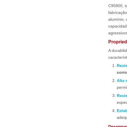
C95800, 
fabricação
alumínio, 
capacidad
agressivos
Propried
A durabil
caracterís
Resi
corr
Alta 
permi
Resi
espec
Esta
adequ
Desempen