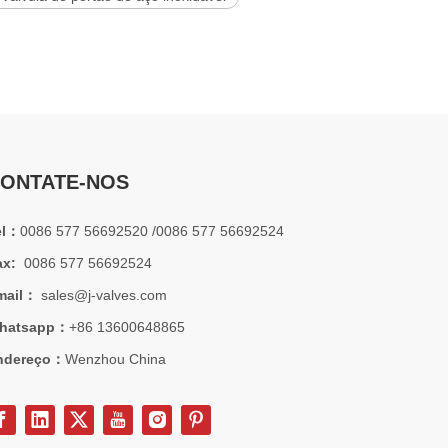
ONTATE-NOS
el：
0086 577 56692520 /0086 577 56692524
ax:
0086 577 56692524
mail：
sales@j-valves.com
hatsapp：
+86 13600648865
ndereço：
Wenzhou China