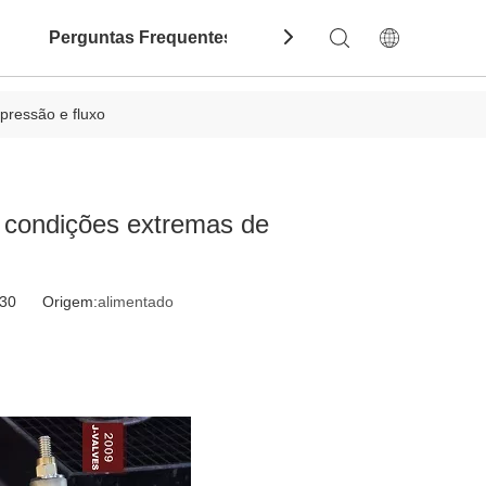
Perguntas Frequentes
Contate-Nos
Dow
pressão e fluxo
 condições extremas de
4-30 Origem:
alimentado