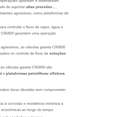
m operações upstream e downstream,
dade de suportar
altas pressões ,
,
mbientes agressivos, como plataformas de
para controlar o fluxo de vapor, água e
 C95800 garantem uma operação
 agressivos, as válvulas gaveta C95800
ados ​​no controle de fluxo de
soluções
, as válvulas gaveta C95800 são
al
e
plataformas petrolíferas offshore
.
odem durar décadas sem comprometer
ia à corrosão e resistência minimiza a
as econômicas ao longo do tempo.