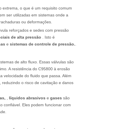
ão extrema, o que é um requisito comum
dem ser utilizadas em sistemas onde a
 rachaduras ou deformações.
lvula reforçados e sedes com pressão
nciais de alta pressão
. Isto é
nas
e
sistemas de controle de pressão.
.
stemas de alto fluxo. Essas válvulas são
imo. A resistência do C95800 à erosão
a velocidade do fluido que passa. Além
, reduzindo o risco de cavitação e danos
as,
,
líquidos abrasivos
e
gases
são
o confiável. Eles podem funcionar com
ade.