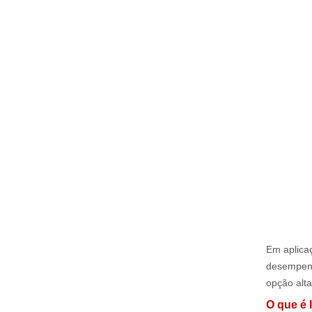
Em aplicaç
desempenho
opção alt
O que é 