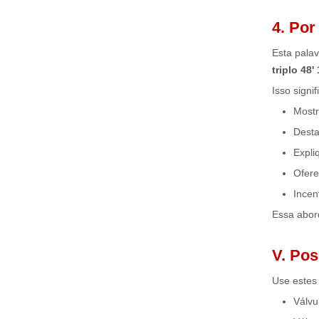
4. Por
Esta pala
triplo 48
Isso signi
Mostr
Desta
Expli
Ofere
Incen
Essa abord
V. Pos
Use estes 
Válvu