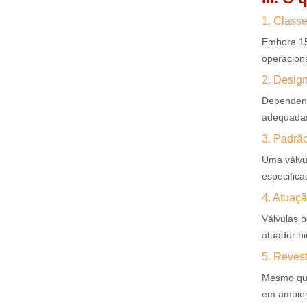
1. Class
Embora 150
operacion
2. Desig
Dependend
adequadas
3. Padrã
Uma válvu
especifica
4. Atuaç
Válvulas 
atuador hi
5. Revest
Mesmo quan
em ambien