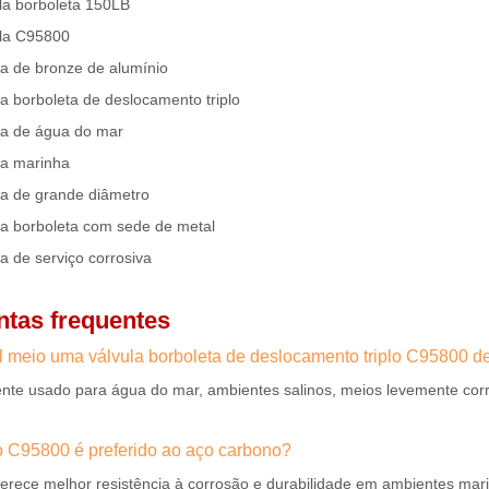
la borboleta 150LB
la C95800
la de bronze de alumínio
la borboleta de deslocamento triplo
la de água do mar
la marinha
la de grande diâmetro
la borboleta com sede de metal
la de serviço corrosiva
ntas frequentes
l meio uma válvula borboleta de deslocamento triplo C95800 
te usado para água do mar, ambientes salinos, meios levemente corr
o C95800 é preferido ao aço carbono?
erece melhor resistência à corrosão e durabilidade em ambientes mar