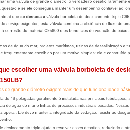
nar uma válvula de grande diâmetro, o verdadeiro desafio raramente é 
a questão é se ele conseguirá manter um desempenho confiável ao lo
nte aí que
se destaca a
válvula borboleta de deslocamento triplo C95
de serviço exigentes, esta válvula combina a eficiência de fluxo de u
a à corrosão do material C95800 e os benefícios de vedação de baixo 
mas de água do mar, projetos marítimos, usinas de dessalinização e tu
 é frequentemente escolhido por um motivo simples: ela é construída p
 que escolher uma válvula borboleta de des
' 150LB?
ços de grande diâmetro exigem mais do que funcionalidade bási
a de 48 polegadas geralmente é instalada nas principais tubulações, s
cia de água do mar e linhas de processos industriais pesados. Nessas 
 operar. Ele deve manter a integridade da vedação, resistir ao desgas
penho.
e deslocamento triplo ajuda a resolver esses desafios, reduzindo o atr