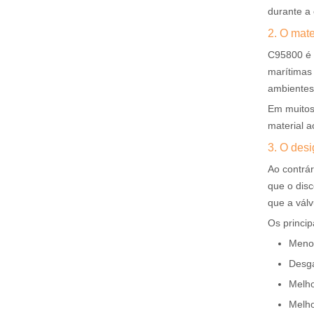
durante a
2. O mat
C95800 é u
marítimas
ambientes
Em muitos
material a
3. O desi
Ao contrá
que o disc
que a vál
Os princip
Menor
Desga
Melho
Melho