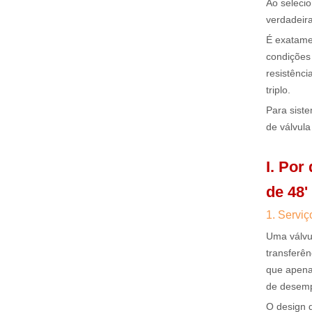
Ao selecio
verdadeir
É exatame
condições 
resistênci
triplo.
Para siste
de válvula
I. Por
de 48
1. Servi
Uma válvul
transferên
que apenas
de desem
O design d