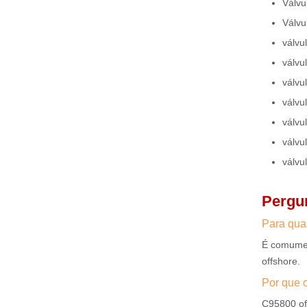
Válvu
Válvu
válvu
válvu
válvu
válvu
válvu
válvu
válvu
Pergu
Para qua
É comumen
offshore.
Por que 
C95800 of