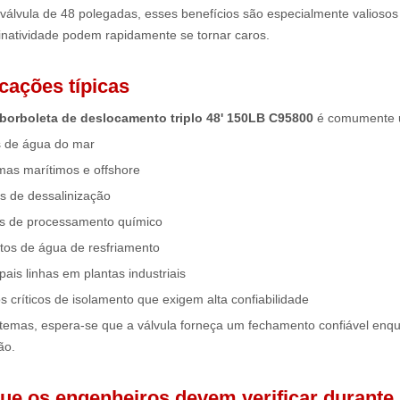
válvula de 48 polegadas, esses benefícios são especialmente valioso
inatividade podem rapidamente se tornar caros.
licações típicas
 borboleta de deslocamento triplo 48' 150LB C95800
é comumente 
 de água do mar
mas marítimos e offshore
s de dessalinização
s de processamento químico
itos de água de resfriamento
ipais linhas em plantas industriais
s críticos de isolamento que exigem alta confiabilidade
stemas, espera-se que a válvula forneça um fechamento confiável en
ão.
 que os engenheiros devem verificar durante