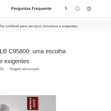
Perguntas Frequentes
Contate-Nos
Dow
a confiável para serviços corrosivos e exigentes
50LB C95800: uma escolha
 e exigentes
5-02 Origem:
alimentado