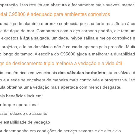
 operação. Isso resulta em abertura e fechamento mais suaves, meno
erial C95800 é adequado para ambientes corrosivos
ma liga de alumínio e bronze conhecida por sua forte resistência à c
 e de água do mar. Comparado com o aço carbono padrão, ele tem 
 expostos à água salgada, umidade, névoa salina e meios corrosivos
 projetos, a falha da válvula não é causada apenas pela pressão. Mu
o longo do tempo. A escolha do C95800 ajuda a melhorar a durabilidade
gn de deslocamento triplo melhora a vedação e a vida útil
rio concêntricas convencionais
das válvulas borboleta
, uma válvula 
o e a sede se encaixem de maneira mais controlada e progressiva. Isto
vula obtenha uma vedação mais apertada com menos desgaste.
ais benefícios incluem:
 torque operacional
ste reduzido do assento
r estabilidade de vedação
r desempenho em condições de serviço severas e de alto ciclo