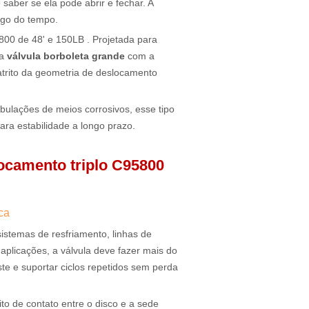
saber se ela pode abrir e fechar. A
ngo do tempo.
800 de 48' e 150LB . Projetada para
ma
válvula borboleta grande
com a
atrito da geometria de deslocamento
bulações de meios corrosivos, esse tipo
ara estabilidade a longo prazo.
locamento triplo C95800
ca
istemas de resfriamento, linhas de
aplicações, a válvula deve fazer mais do
te e suportar ciclos repetidos sem perda
ito de contato entre o disco e a sede