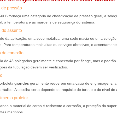
e de pressão
LB forneça uma categoria de classificação de pressão geral, a seleçã
al, a temperatura e as margens de segurança do sistema.
n do assento
o da aplicação, uma sede metálica, uma sede macia ou uma soluçã
. Para temperaturas mais altas ou serviços abrasivos, o assentamento
o de conexão
la de 48 polegadas geralmente é conectada por flange, mas o padrão d
ções da tubulação devem ser verificados.
ão
borboleta
grandes
geralmente requerem uma caixa de engrenagens, atu
dráulico. A escolha certa depende do requisito de torque e do nível d
imento protetor
do o material do corpo é resistente à corrosão, a proteção da superf
tes marinhos.