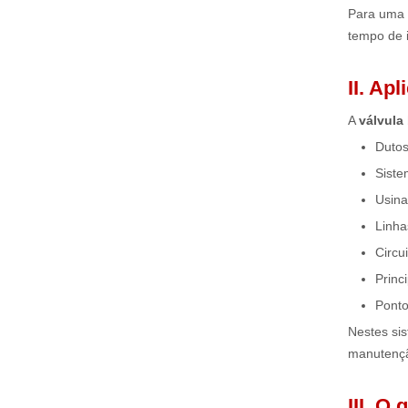
Para uma 
tempo de 
II. Ap
A
válvula
Dutos
Siste
Usina
Linha
Circu
Princ
Ponto
Nestes si
manutenç
III. O