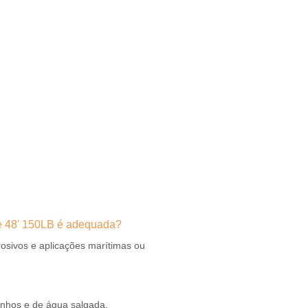
de 48' 150LB é adequada?
osivos e aplicações marítimas ou
inhos e de água salgada.