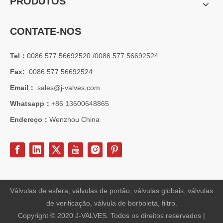
PRODUTOS
CONTATE-NOS
Tel：
0086 577 56692520 /0086 577 56692524
Fax:
0086 577 56692524
Email：
sales@j-valves.com
Whatsapp：
+86 13600648865
Endereço：
Wenzhou China
Válvulas de esfera, válvulas de portão, válvulas globais, válvulas
de verificação, válvula de borboleta, filtro.
Copyright © 2020 J-VALVES. Todos os direitos reservados |