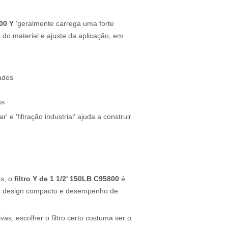
800 Y
'geralmente carrega uma forte
 do material e ajuste da aplicação, em
ades
as
' e 'filtração industrial' ajuda a construir
as, o
filtro Y de 1 1/2' 150LB C95800
é
ão, design compacto e desempenho de
as, escolher o filtro certo costuma ser o