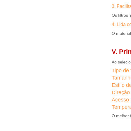
3. Facili
Os filtros
4. Lida 
O material
V. Pri
Ao seleci
Tipo de 
Tamanh
Estilo 
Direção 
Acesso 
Tempera
O melhor f