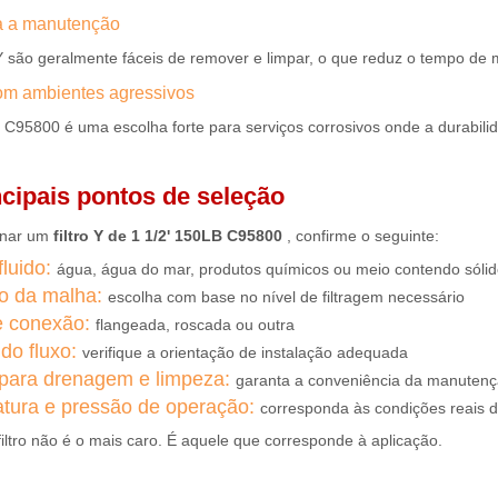
ta a manutenção
 Y são geralmente fáceis de remover e limpar, o que reduz o tempo d
com ambientes agressivos
 C95800 é uma escolha forte para serviços corrosivos onde a durabili
ncipais pontos de seleção
onar um
filtro Y de 1 1/2' 150LB C95800
, confirme o seguinte:
fluido:
água, água do mar, produtos químicos ou meio contendo sóli
o da malha:
escolha com base no nível de filtragem necessário
de conexão:
flangeada, roscada ou outra
do fluxo:
verifique a orientação de instalação adequada
para drenagem e limpeza:
garanta a conveniência da manuten
tura e pressão de operação:
corresponda às condições reais 
iltro não é o mais caro. É aquele que corresponde à aplicação.