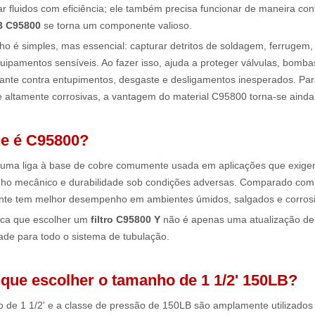
 fluidos com eficiência; ele também precisa funcionar de maneira con
LB C95800
se torna um componente valioso.
ho é simples, mas essencial: capturar detritos de soldagem, ferrugem, 
uipamentos sensíveis. Ao fazer isso, ajuda a proteger válvulas, bomb
usante contra entupimentos, desgaste e desligamentos inesperados. Pa
e altamente corrosivas, a vantagem do material C95800 torna-se ainda
ue é C95800?
uma liga à base de cobre comumente usada em aplicações que exigem 
o mecânico e durabilidade sob condições adversas. Comparado com f
te tem melhor desempenho em ambientes úmidos, salgados e corrosi
fica que escolher um
filtro C95800 Y
não é apenas uma atualização de 
dade para todo o sistema de tubulação.
r que escolher o tamanho de 1 1/2' 150LB?
 de 1 1/2' e a classe de pressão de 150LB são amplamente utilizados