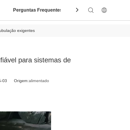
Perguntas Frequentes
Contate-Nos
Dow
tubulação exigentes
fiável para sistemas de
-05-03 Origem:
alimentado