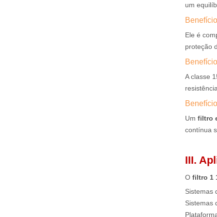
um equilíb
Benefício
Ele é comp
proteção 
Benefíci
A classe 1
resistênci
Benefíci
Um
filtro
contínua s
III. A
O
filtro 
Sistemas 
Sistemas 
Plataforma