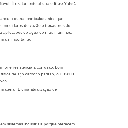
fiável. É exatamente aí que o
filtro Y de 1
areia e outras partículas antes que
as, medidores de vazão e trocadores de
ra aplicações de água do mar, marinhas,
 mais importante.
forte resistência à corrosão, bom
iltros de aço carbono padrão, o C95800
vos.
material. É uma atualização de
 em sistemas industriais porque oferecem