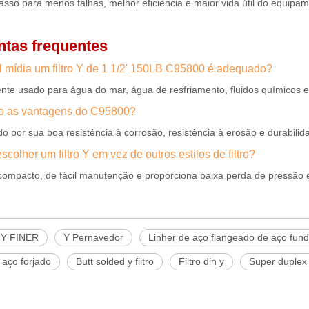
asso para menos falhas, melhor eficiência e maior vida útil do equipam
ntas frequentes
l mídia um filtro Y de 1 1/2' 150LB C95800 é adequado?
te usado para água do mar, água de resfriamento, fluidos químicos e 
o as vantagens do C95800?
o por sua boa resistência à corrosão, resistência à erosão e durabili
scolher um filtro Y em vez de outros estilos de filtro?
compacto, de fácil manutenção e proporciona baixa perda de pressão e
 Y FINER
Y Pernavedor
Linher de aço flangeado de aço fund
e aço forjado
Butt solded y filtro
Filtro din y
Super duplex a