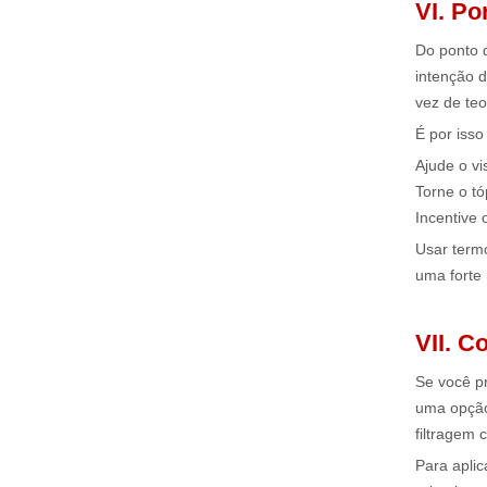
VI. Po
Do ponto 
intenção d
vez de teo
É por iss
Ajude o vi
Torne o t
Incentive 
Usar termos
uma forte 
VII. C
Se você p
uma opção
filtragem 
Para aplic