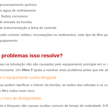
 processamento químico
de água de resfriamento
 fluidos corrosivos
de entrada da bomba
e instrumentação e linha de controle
luido contiver sólidos, incrustações ou sedimentos, este tipo de filtro p
equipamento.
 problemas isso resolve?
lhas na tubulação não são causadas pelo equipamento principal em si
a montante. Um
filtro Y
ajuda a resolver esse problema antes que ele at
ge o equipamento contra desgaste
las podem danificar o interior da bomba, as sedes das válvulas e os 
filtro reduz esse risco.
 o risco de desligamento
o e bloqueio são causas ocultas comuns de tempo de inatividade. A fi