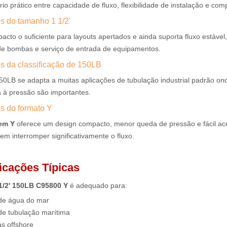
rio prático entre capacidade de fluxo, flexibilidade de instalação e com
s do tamanho 1 1/2'
acto o suficiente para layouts apertados e ainda suporta fluxo estáve
de bombas e serviço de entrada de equipamentos.
os da classificação de 150LB
50LB se adapta a muitas aplicações de tubulação industrial padrão on
a à pressão são importantes.
os do formato Y
 em Y
oferece um design compacto, menor queda de pressão e fácil ace
em interromper significativamente o fluxo.
plicações Típicas
1 1/2' 150LB C95800 Y
é adequado para:
de água do mar
de tubulação marítima
s offshore