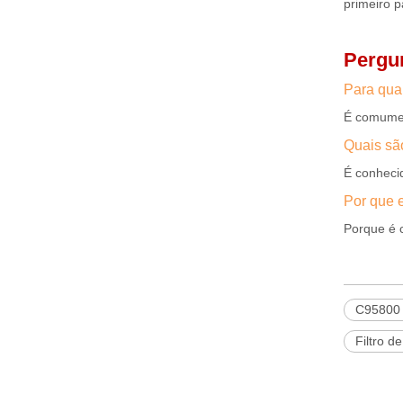
primeiro p
Pergu
Para qua
É comumen
Quais sã
É conhecid
Por que e
Porque é 
C95800
Filtro d