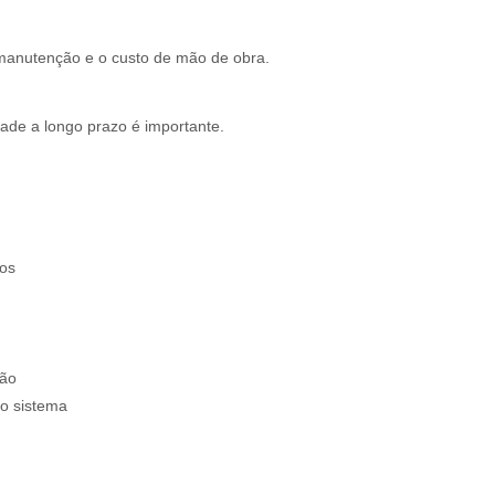
e manutenção e o custo de mão de obra.
dade a longo prazo é importante.
dos
ção
do sistema