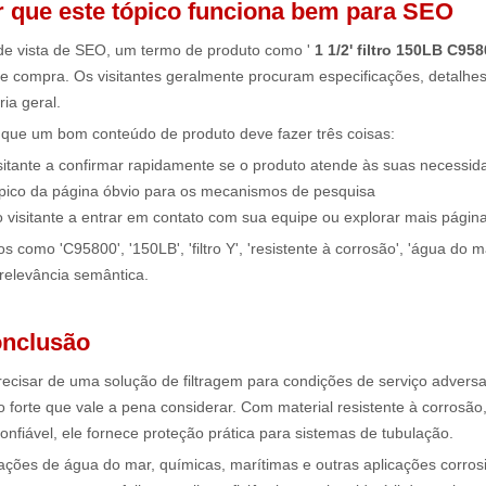
r que este tópico funciona bem para SEO
de vista de SEO, um termo de produto como '
1 1/2' filtro 150LB C95
e compra. Os visitantes geralmente procuram especificações, detalhes
ria geral.
o que um bom conteúdo de produto deve fazer três coisas:
sitante a confirmar rapidamente se o produto atende às suas necessid
ópico da página óbvio para os mecanismos de pesquisa
o visitante a entrar em contato com sua equipe ou explorar mais págin
 como 'C95800', '150LB', 'filtro Y', 'resistente à corrosão', 'água do mar
relevância semântica.
onclusão
recisar de uma solução de filtragem para condições de serviço advers
 forte que vale a pena considerar. Com material resistente à corros
confiável, ele fornece proteção prática para sistemas de tubulação.
ações de água do mar, químicas, marítimas e outras aplicações corrosiv