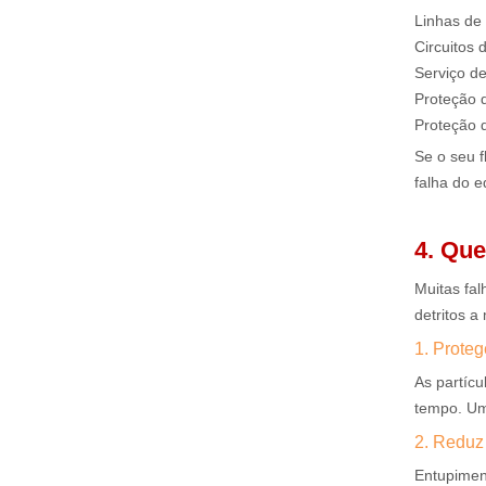
Linhas de
Circuitos 
Serviço de
Proteção 
Proteção d
Se o seu f
falha do 
4. Que
Muitas fa
detritos 
1. Prote
As partícu
tempo. Um 
2. Reduz
Entupiment