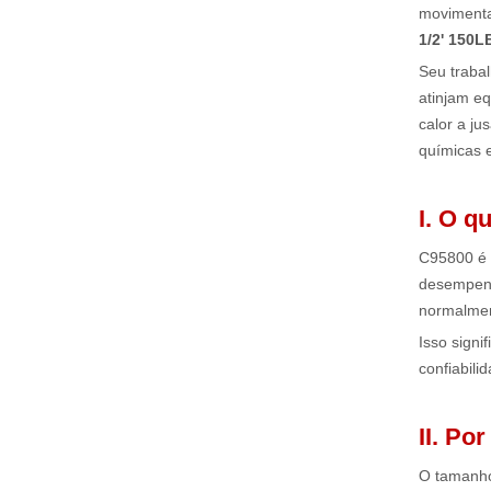
movimentar
1/2' 150
Seu trabal
atinjam eq
calor a j
químicas 
I. O q
C95800 é 
desempenh
normalmen
Isso signi
confiabili
II. Po
O tamanho